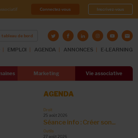
Connectez-vous
Inscrivez-vous
ssociatif
 tableau de bord
O
EMPLOI
AGENDA
ANNONCES
E-LEARNING
maines
Marketing
Vie associative
AGENDA
Droit
25 août 2026
Séance info : Créer son...
Outils
27 août 2026