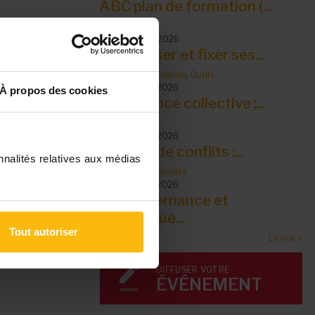
ABC plan de formation (...
Outils
10 septembre 2026
S’organiser et fixer ses...
Ressources humaines
,
Outils
14 septembre 2026
À propos des cookies
Intelligence collective :...
Outils
14 septembre 2026
Gestion de conflits :...
nnalités relatives aux médias
Outils
,
Vie associative
15 septembre 2026
La gouvernance et
dynamique...
Tout autoriser
En voir +
DIFFUSER VOTRE
ÉVÉNEMENT