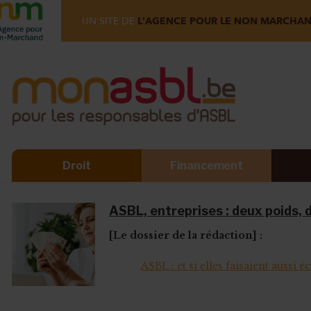
UN SITE DE
L'AGENCE POUR LE NON MARCHA
Droit
Financement
ASBL, entreprises : deux poids, 
[Le dossier de la rédaction] :
ASBL : et si elles faisaient aussi é