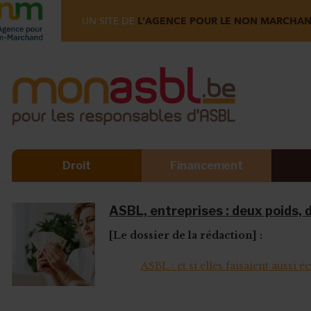
UN SITE DE
L'AGENCE POUR LE NON MARCHA
Droit
Financement
ASBL, entreprises : deux poids, 
[Le dossier de la rédaction] :
ASBL : et si elles faisaient aussi é