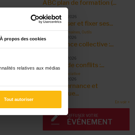
ABC plan de formation (...
Outils
10 septembre 2026
S’organiser et fixer ses...
Ressources humaines
,
Outils
14 septembre 2026
À propos des cookies
Intelligence collective :...
Outils
14 septembre 2026
Gestion de conflits :...
nnalités relatives aux médias
Outils
,
Vie associative
15 septembre 2026
La gouvernance et
dynamique...
Tout autoriser
En voir +
DIFFUSER VOTRE
ÉVÉNEMENT