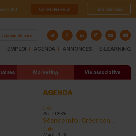
Connectez-vous
Inscrivez-vous
ssociatif
 tableau de bord
O
EMPLOI
AGENDA
ANNONCES
E-LEARNING
maines
Marketing
Vie associative
AGENDA
Droit
25 août 2026
Séance info : Créer son...
Outils
27 août 2026