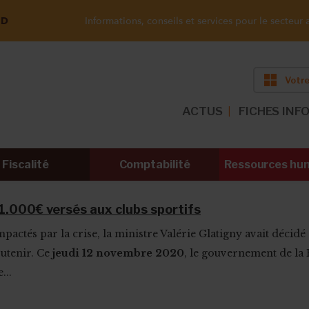
ND
Informations, conseils et services pour le secteur a
Votre
ACTUS
FICHES INF
Fiscalité
Comptabilité
Ressources hu
 1.000€ versés aux clubs sportifs
pactés par la crise, la ministre Valérie Glatigny avait décidé 
outenir. Ce
jeudi 12 novembre 2020
, le gouvernement de la
...