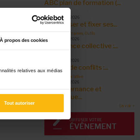
ABC plan de formation (...
Outils
10 septembre 2026
S’organiser et fixer ses...
Ressources humaines
,
Outils
14 septembre 2026
À propos des cookies
Intelligence collective :...
Outils
14 septembre 2026
Gestion de conflits :...
nnalités relatives aux médias
Outils
,
Vie associative
15 septembre 2026
La gouvernance et
dynamique...
Tout autoriser
En voir +
DIFFUSER VOTRE
ÉVÉNEMENT