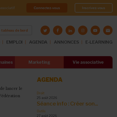
Connectez-vous
Inscrivez-vous
ssociatif
 tableau de bord
O
EMPLOI
AGENDA
ANNONCES
E-LEARNING
maines
Marketing
Vie associative
AGENDA
de lancer le
Droit
 Fédération
25 août 2026
Séance info : Créer son...
Outils
27 août 2026