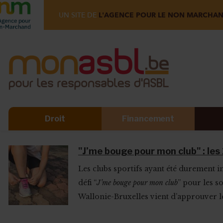
UN SITE DE
L'AGENCE POUR LE NON MARCHA
Droit
Financement
"J’me bouge pour mon club" : les
Les clubs sportifs ayant été durement im
défi “
J’me bouge pour mon club
” pour les s
Wallonie-Bruxelles vient d’approuver le