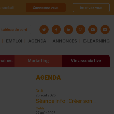
Connectez-vous
Inscrivez-vous
ssociatif
 tableau de bord
O
EMPLOI
AGENDA
ANNONCES
E-LEARNING
maines
Marketing
Vie associative
AGENDA
Droit
25 août 2026
Séance info : Créer son...
Outils
27 août 2026