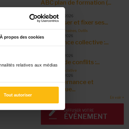
ABC plan de formation (...
Outils
10 septembre 2026
S’organiser et fixer ses...
Ressources humaines
,
Outils
14 septembre 2026
À propos des cookies
Intelligence collective :...
Outils
14 septembre 2026
Gestion de conflits :...
nnalités relatives aux médias
Outils
,
Vie associative
15 septembre 2026
La gouvernance et
dynamique...
Tout autoriser
En voir +
DIFFUSER VOTRE
ÉVÉNEMENT