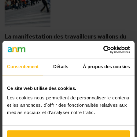
La manifestation des travailleurs wallons du
non-marchand approche
Le
succès de la 2e grande manifestation nationale du
secteur non-marchand
est à peine savouré que les
Consentement
Détails
À propos des cookies
syndicats reviennent déjà à la charge. Ils rappellent aux
travailleurs wallons que la...
Ce site web utilise des cookies.
Les cookies nous permettent de personnaliser le contenu
et les annonces, d'offrir des fonctionnalités relatives aux
médias sociaux et d'analyser notre trafic.