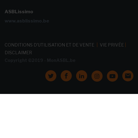
ASBLissimo
www.asblissimo.be
CONDITIONS D'UTILISATION ET DE VENTE
|
VIE PRIVÉE
|
DISCLAIMER
Copyright ©2019 - MonASBL.be