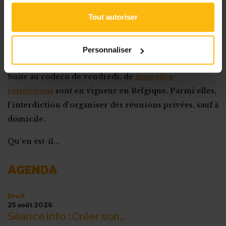
Tout autoriser
Restrictions COVID : quels événements l’ASBL
Personnaliser
peut-elle organiser ?
Suite au codeco de vendredi, de
nouvelles
restrictions
sont en vigueur en Belgique. Parmi elles,
l’interdiction d’organiser des réunions privées, sauf à
domicile.
Qu’en est-il...
AGENDA
Droit
25 août 2026
Séance info : Créer son...