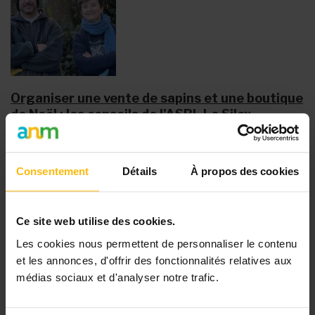
Organiser une vente de sapins et une boutique
de Noël : les conseils de l’ASBL Le Silex
Le
Silex
, c'est l'histoire d'un groupe d'amis qui lance,
en 1974, une ASBL. Son objectif est de promouvoir
Consentement
Détails
À propos des cookies
l’inclusion des personnes porteuses de handicap à
travers des activités de loisirs.
Ce site web utilise des cookies.
Le hasard a voulu que l’année...
Les cookies nous permettent de personnaliser le contenu
et les annonces, d'offrir des fonctionnalités relatives aux
médias sociaux et d'analyser notre trafic.