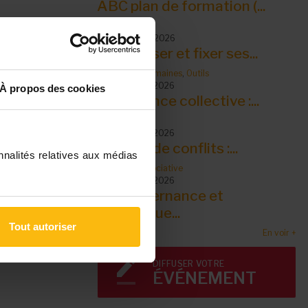
ABC plan de formation (...
Outils
10 septembre 2026
S’organiser et fixer ses...
Ressources humaines
,
Outils
14 septembre 2026
À propos des cookies
Intelligence collective :...
Outils
14 septembre 2026
Gestion de conflits :...
nnalités relatives aux médias
Outils
,
Vie associative
15 septembre 2026
La gouvernance et
dynamique...
Tout autoriser
En voir +
DIFFUSER VOTRE
ÉVÉNEMENT