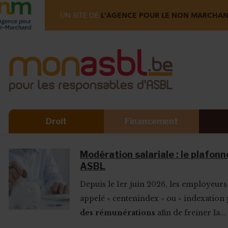
UN SITE DE
L'AGENCE POUR LE NON MARCHA
Droit
Financement
Modération salariale : le plafonn
ASBL
Depuis le 1er juin 2026, les employeu
appelé « centenindex » ou « indexation p
des rémunérations
afin de freiner la...