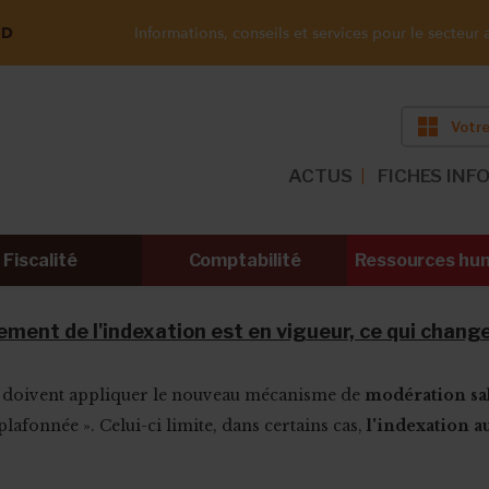
ND
Informations, conseils et services pour le secteur a
Votre
ACTUS
FICHES INF
Fiscalité
Comptabilité
Ressources hu
ement de l'indexation est en vigueur, ce qui change
rs doivent appliquer le nouveau mécanisme de
modération sal
lafonnée ». Celui-ci limite, dans certains cas,
l'indexation 