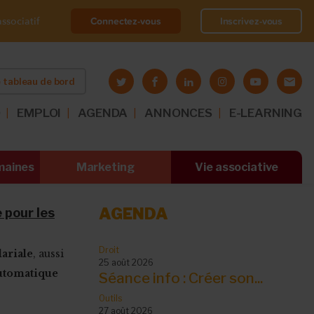
Connectez-vous
Inscrivez-vous
ssociatif
 tableau de bord
O
EMPLOI
AGENDA
ANNONCES
E-LEARNING
maines
Marketing
Vie associative
AGENDA
 pour les
Droit
ariale
, aussi
25 août 2026
automatique
Séance info : Créer son...
Outils
27 août 2026