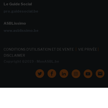
Le Guide Social
pro.guidesocial.be
ASBLissimo
www.asblissimo.be
CONDITIONS D'UTILISATION ET DE VENTE
|
VIE PRIVÉE
|
DISCLAIMER
Copyright ©2019 - MonASBL.be