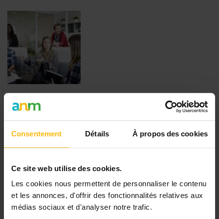
Survivre à la crise sanitaire : la résilience fera
la différence
En avril, nous avions publié sur MonASBL.be un
Consentement
Détails
À propos des cookies
article intitulé «
ASBL et coronavirus : transformer la
crise en opportunité
». Nous y évoquions déjà «
l’après-crise », à mille lieux d’imaginer que,
Ce site web utilise des cookies.
quasiment une année...
Les cookies nous permettent de personnaliser le contenu
et les annonces, d'offrir des fonctionnalités relatives aux
médias sociaux et d'analyser notre trafic.