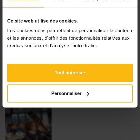
Ce site web utilise des cookies.
Les cookies nous permettent de personnaliser le contenu
Carnet d'adresses : changement au sein de la
et les annonces, d'offrir des fonctionnalités relatives aux
direction de la PFV
médias sociaux et d'analyser notre trafic.
Suite au départ de Gaëtane Convent, qui rejoint le cabinet de la
ministre Alda Greoli (comme cheffe de cabinet adjointe) à la
Fédération Wallonie-Bruxelles
après 5 ans et demi à la tête de la
Tout autoriser
Plateforme francophone du volontariat (PFV)
, Emmeline Orban
est nommée...
Personnaliser