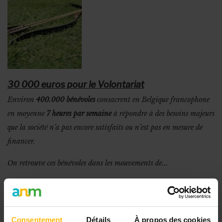
30 000 euros pour le Volontariat
Environ
400.000 bénévoles
consacrent en Belgique francophone
en moyenne
7 heures par semaine
à répondre à des besoins majeurs
que la société n’a pas encore satisfaits ou n’est pas en mesure de
financer.
On retrouve ces bénévoles dans les mouvements de...
Consentement
Détails
À propos des cookies