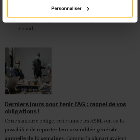
ou en virtuel, organiser le débat ou enregistrer
Personnaliser
les votes : vous apprendrez comment organiser,
étape par étape, les assemblées générales à l’ère
Covid. ...
Derniers jours pour tenir l’AG : rappel de vos
obligations !
Crise sanitaire oblige, cette année les ASBL ont eu la
possibilité de
reporter leur assemblée générale
annuelle de 10 semaines
. Comme la plupart avaient