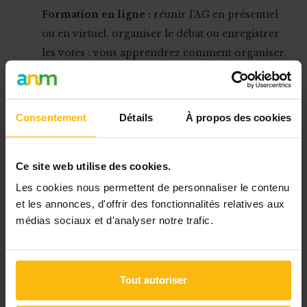
Formation en ligne :
réunir l’AG en présentiel
ou en virtuel, organiser le débat ou enregistrer
les votes : vous apprendrez comment organiser,
étape par étape, les assemblées générales à l’ère
Covid....
Consentement
Détails
À propos des cookies
Ce site web utilise des cookies.
Les cookies nous permettent de personnaliser le contenu
et les annonces, d'offrir des fonctionnalités relatives aux
médias sociaux et d'analyser notre trafic.
L’ASBL n’a pas tenu l’AG dans les délais ? Les
sanctions et la solution
Tout autoriser
Formation en ligne
: réunir l’AG en présentiel