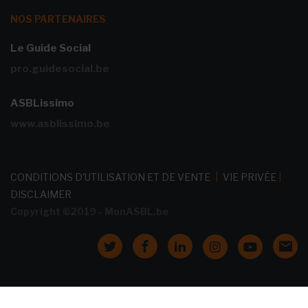
NOS PARTENAIRES
Le Guide Social
pro.guidesocial.be
ASBLissimo
www.asblissimo.be
CONDITIONS D'UTILISATION ET DE VENTE
|
VIE PRIVÉE
|
DISCLAIMER
Copyright ©2019 - MonASBL.be