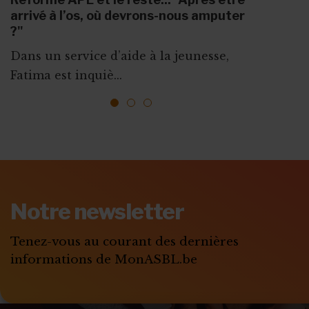
arrivé à l’os, où devrons-nous amputer
rentrée réussie dans votre ASBL !
souhaite de très belles vacances !
?"
Ce guide s’adresse à toutes les équipes
Du 15 juillet au 15 août, le site du
Dans un service d’aide à la jeunesse,
associatives qui souhaitent ...
MonASBL.be ...
Fatima est inquiè...
1
2
3
Notre newsletter
Tenez-vous au courant des dernières
informations de MonASBL.be