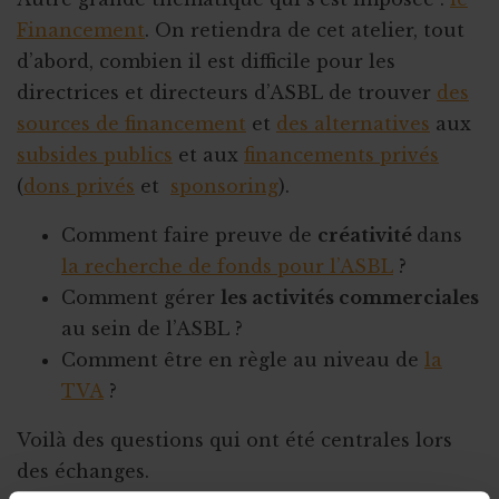
Financement
. On retiendra de cet atelier, tout
d’abord, combien il est difficile pour les
directrices et directeurs d’ASBL de trouver
des
sources de financement
et
des alternatives
aux
subsides publics
et aux
financements privés
(
dons privés
et
sponsoring
).
Comment faire preuve de
créativité
dans
la recherche de fonds pour l’ASBL
?
Comment gérer
les activités commerciales
au sein de l’ASBL ?
Comment être en règle au niveau de
la
TVA
?
Voilà des questions qui ont été centrales lors
des échanges.