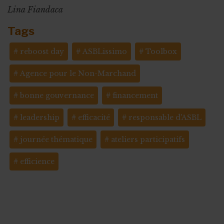
Lina Fiandaca
Tags
reboost day
ASBLissimo
Toolbox
Agence pour le Non-Marchand
bonne gouvernance
financement
leadership
efficacité
responsable d'ASBL
journée thématique
ateliers participatifs
efficience