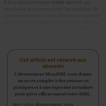
Il faut nécessairement
établir un écrit
qui
mentionne le montant prêté, les modalités de
remboursement et le taux d’intérêt si appliqué
ainsi que des éventuelles garanties consenties
par l’ASBL. A défaut d’écrit, il va être difficile de
prouver qu’un prêt a été consenti aux
conditions avancées voire remettre
Cet article est réservé aux
abonnés
L’abonnement MonASBL vous donne
un accès complet à des ressources
pratiques et à une expertise actualisée
pour gérer efficacement votre ASBL.
Avec votre abonnement, vous