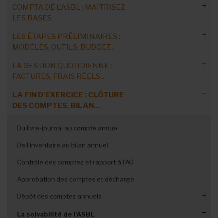
COMPTA DE L'ASBL : MAÎTRISEZ
LES BASES
LES ÉTAPES PRÉLIMINAIRES :
Comprendre les concepts-clés
MODÈLES, OUTILS, BUDGET...
Les obligations légales
LA GESTION QUOTIDIENNE :
Petites ASBL : le modèle comptable
Les acteurs de la comptabilité
FACTURES, FRAIS RÉELS...
Moyennes et grandes ASBL : le modèle comptable
Les catégories d’ASBL
LA FIN D’EXERCICE : CLÔTURE
Rédiger une facture
Choisir ses outils comptables
DES COMPTES, BILAN…
Les différentes étapes de la compta
Rembourser des frais réels
Auto-facturation : fonctionnement
Arrêter le plan comptable
Du livre-journal au compte annuel
Lever des cotisations
Peppol : facturation électronique
Etablir le budget
De l’inventaire au bilan annuel
Payer ses impôts
Ouvrir un compte bancaire
Un budget de sortie de crise
Contrôle des comptes et rapport à l'AG
Régler la TVA
Un outil anti-crise : le budget
3 pistes pour serrer les coûts
Approbation des comptes et décharge
Remplir le livre journal
Quels coûts faut-il serrer ?
Dépôt des comptes annuels
Gérer les pièces comptables
Dépôt à la BNB : quel format ?
La solvabilité de l'ASBL