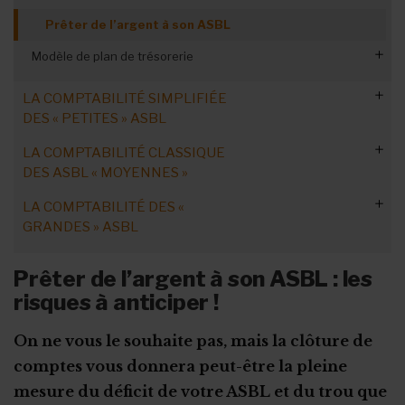
Prêter de l’argent à son ASBL
Modèle de plan de trésorerie
La trésorerie face à une crise
LA COMPTABILITÉ SIMPLIFIÉE
DES « PETITES » ASBL
LA COMPTABILITÉ CLASSIQUE
Les ASBL concernées
DES ASBL « MOYENNES »
Au quotidien, le livre journal
LA COMPTABILITÉ DES «
Compta en partie double : mécanique
En fin d’exercice, les états
GRANDES » ASBL
Les principes comptables
Plan comptable : rubriques du bilan
Elaborer le budget
Le commissaire aux comptes
Prêter de l’argent à son ASBL : les
Plan comptable : rubriques du compte
Suivre la trésorerie
risques à anticiper !
Le schéma complet
Les modèles de comptes
Les formalités
Les formalités des grandes ASBL
On ne vous le souhaite pas, mais la clôture de
Les formalités des ASBL "moyennes"
comptes vous donnera peut-être la pleine
Le plan de trésorerie
mesure du déficit de votre ASBL et du trou que