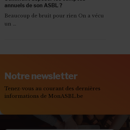
annuels de son ASBL ?
Beaucoup de bruit pour rien On a vécu
un ...
ABONNEZ-VOUS A
MONASBL.BE
Notre newsletter
S'ABONNER
Tenez-vous au courant des dernières
informations de MonASBL.be