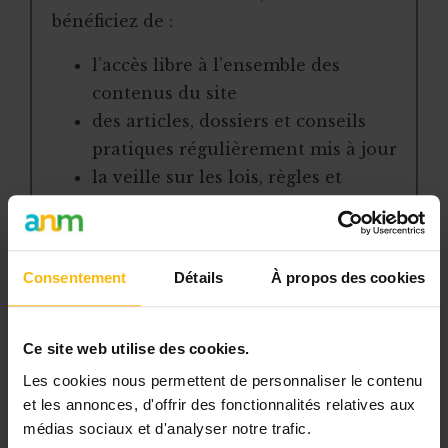
bénéficiez de :
l’accès libre à l’ensemble des
contenus du site
des articles, dossiers et conseils
pratiques régulièrement mis à jour
la veille sur les lois, règles et
jurisprudence
une boîte à outils avec des
modèles et ressources
Consentement
Détails
À propos des cookies
téléchargeables
une newsletter hebdomadaire
adaptée à vos besoins
Ce site web utilise des cookies.
Les cookies nous permettent de personnaliser le contenu
Pour continuer la lecture, créez votre
et les annonces, d'offrir des fonctionnalités relatives aux
compte (si ce n’est pas encore fait) et
médias sociaux et d'analyser notre trafic.
choisissez la formule qui correspond à