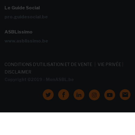
Le Guide Social
pro.guidesocial.be
ASBLissimo
www.asblissimo.be
CONDITIONS D'UTILISATION ET DE VENTE
|
VIE PRIVÉE
|
DISCLAIMER
Copyright ©2019 - MonASBL.be