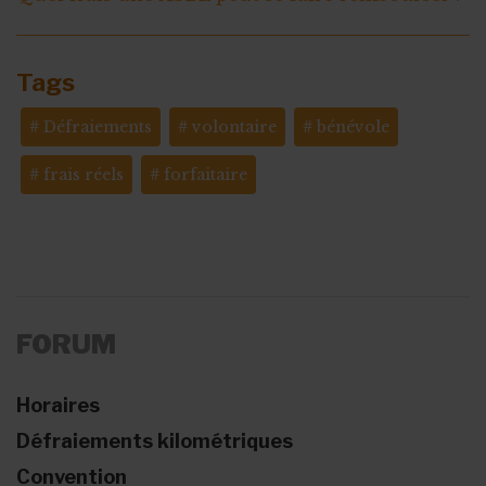
Tags
Défraiements
volontaire
bénévole
frais réels
forfaitaire
FORUM
Horaires
Défraiements kilométriques
Convention