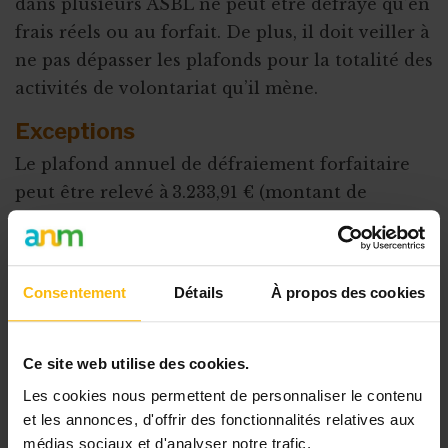
dans plusieurs ASBL ne peut être défrayé qu’en
frais réels ou au forfait. De plus, il doit veiller à
ne pas dépasser les plafonds pour la totalité des
activités de volontariat qu’il mène.
Exceptions
Le plafond annuel de défraiement forfaitaire
peut être relevé à 3.233,91 € (montant de
2026) pour certaines catégories de volontaires :
Dans le sport : entraîneur, professeur,
coach, coordinateur des sports pour les
Consentement
Détails
À propos des cookies
jeunes, arbitre, membre du jury, steward,
responsable de terrain, signaleur
Ce site web utilise des cookies.
(exception faite des volontaires qui
Les cookies nous permettent de personnaliser le contenu
perçoivent une allocation de sécurité
et les annonces, d'offrir des fonctionnalités relatives aux
sociale ou d’aide sociale : ceux-là ne
médias sociaux et d'analyser notre trafic.