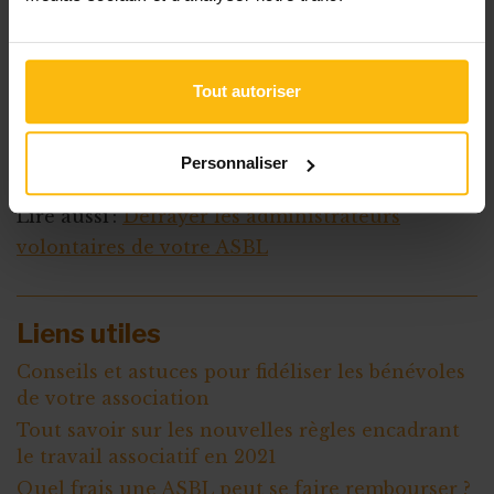
peuvent pas dépasser le plafond standard).
Qui exercent des gardes de jour/de nuit
chez des personnes ;
Tout autoriser
Qui assurent le transport médical non
urgent de patients couchés (depuis ou vers
Personnaliser
un site hospitalier).
Lire aussi :
Défrayer les administrateurs
volontaires de votre ASBL
Liens utiles
Conseils et astuces pour fidéliser les bénévoles
de votre association
Tout savoir sur les nouvelles règles encadrant
le travail associatif en 2021
Quel frais une ASBL peut se faire rembourser ?