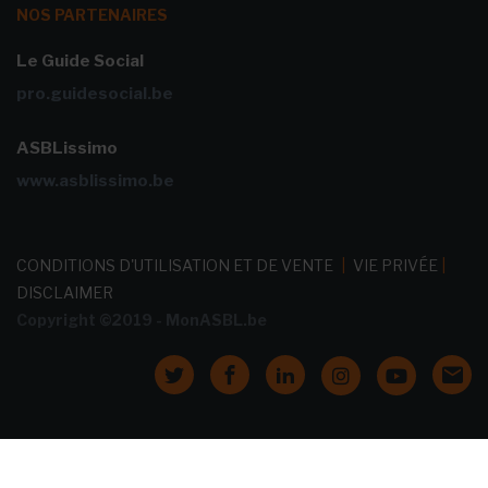
NOS PARTENAIRES
Le Guide Social
pro.guidesocial.be
ASBLissimo
www.asblissimo.be
CONDITIONS D'UTILISATION ET DE VENTE
|
VIE PRIVÉE
|
DISCLAIMER
Copyright ©2019 - MonASBL.be