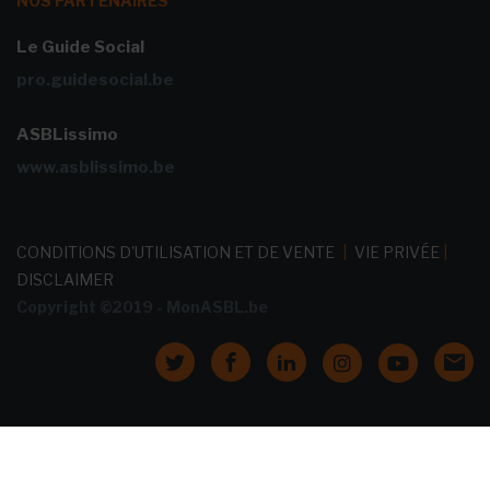
NOS PARTENAIRES
Le Guide Social
pro.guidesocial.be
ASBLissimo
www.asblissimo.be
CONDITIONS D'UTILISATION ET DE VENTE
|
VIE PRIVÉE
|
DISCLAIMER
Copyright ©2019 - MonASBL.be