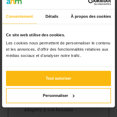
pour gérer efficacement votre ASBL.
Consentement
Détails
À propos des cookies
Avec votre abonnement, vous
bénéficiez de :
Ce site web utilise des cookies.
l’accès libre à l’ensemble des
Les cookies nous permettent de personnaliser le contenu
contenus du site
et les annonces, d'offrir des fonctionnalités relatives aux
des articles, dossiers et conseils
médias sociaux et d'analyser notre trafic.
pratiques régulièrement mis à jour
la veille sur les lois, règles et
jurisprudence
Tout autoriser
une boîte à outils avec des
modèles et ressources
téléchargeables
Personnaliser
une newsletter hebdomadaire
adaptée à vos besoins