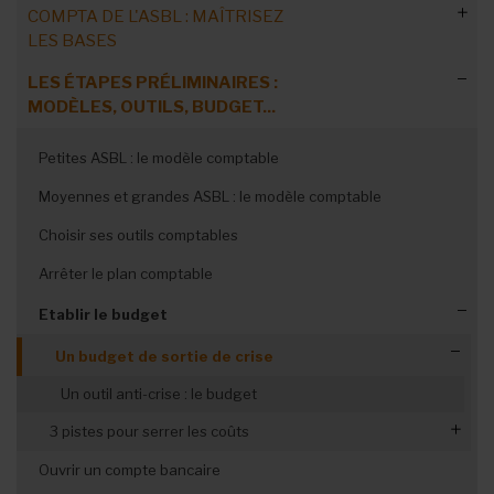
COMPTA DE L'ASBL : MAÎTRISEZ
LES BASES
LES ÉTAPES PRÉLIMINAIRES :
Comprendre les concepts-clés
MODÈLES, OUTILS, BUDGET...
Les obligations légales
Petites ASBL : le modèle comptable
Les acteurs de la comptabilité
Moyennes et grandes ASBL : le modèle comptable
Les catégories d’ASBL
Choisir ses outils comptables
Les différentes étapes de la compta
Arrêter le plan comptable
Etablir le budget
Un budget de sortie de crise
Un outil anti-crise : le budget
3 pistes pour serrer les coûts
Quels coûts faut-il serrer ?
Ouvrir un compte bancaire