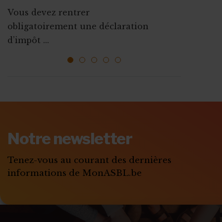
d’association
Vous devez rentrer
La plupart des mesures d’aides à
Que ce soit pour augmenter vos
obligatoirement une déclaration
l’emploi sont mises ...
ressources, vous faire connaî...
d’impôt ...
1
2
3
4
5
ABONNEZ-VOUS A
MONASBL.BE
Notre newsletter
S'ABONNER
Tenez-vous au courant des dernières
informations de MonASBL.be