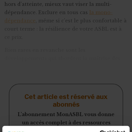
hors d’atteinte, mieux vaut viser la multi-
dépendance. Exclure en tous cas
la mono-
dépendance
, même si c’est le plus confortable à
court terme : la résilience de votre ASBL est à
ce prix.
Bien rares en revanche sont les
développements qui abordent la maîtrise des
coûts pour les associations, une problématique
qui nous ramène à
la confection et au
Cet article est réservé aux
abonnés
L’abonnement MonASBL vous donne
un accès complet à des ressources
pratiques et à une expertise actualisée