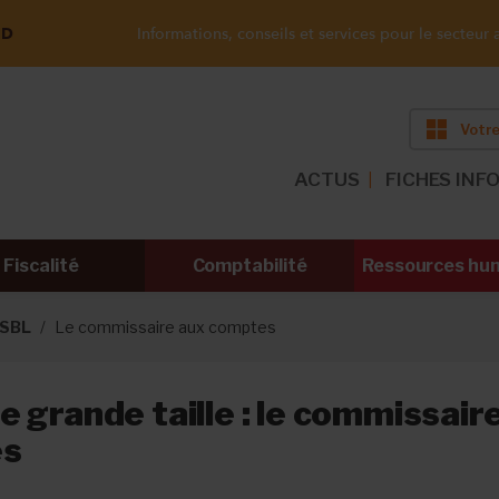
ND
Informations, conseils et services pour le secteur a
Votre
ACTUS
FICHES INF
Fiscalité
Comptabilité
Ressources hu
ASBL
Le commissaire aux comptes
 grande taille : le commissair
es