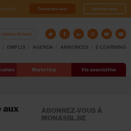
Connectez-vous
Inscrivez-vous
ssociatif
 tableau de bord
O
EMPLOI
AGENDA
ANNONCES
E-LEARNING
maines
Marketing
Vie associative
e aux
ABONNEZ-VOUS À
MONASBL.BE