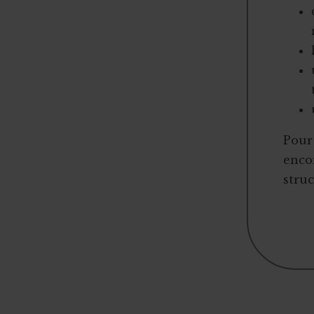
Pour 
encor
struc