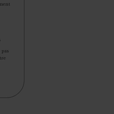
ement
s
t pas
tre