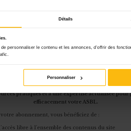
abilité sont strictement encadrées.
icateur
, quant à lui, ne dépend pas de conditions déf
e désigner reste fondamentalement
une option
, qui p
Détails
encadrée par les statuts, quant à la durée ou au c
n, par exemple.
Le vérificateur rend compte à l'asse
ies.
e
avant que celle-ci n’approuve les comptes présent
e personnaliser le contenu et les annonces, d'offrir des fonctio
compétence particulière n'est requise pour re
afic.
Cet article est réservé aux abonnés
Personnaliser
onnement MonASBL vous donne un accès complet 
urces pratiques et à une expertise actualisée pour
efficacement votre ASBL.
 votre abonnement, vous bénéficiez de :
l’accès libre à l’ensemble des contenus du site