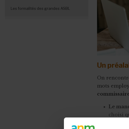
Les modèles de comptes
Les formalités
La trésorerie face à une crise
Les formalités des grandes ASBL
Les formalités des ASBL "moyennes"
Le plan de trésorerie
Un préala
On rencontr
mots employé
commissair
Le mand
choisi q
son mand