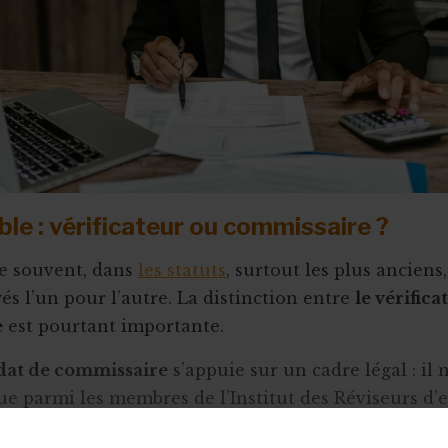
ble : vérificateur ou commissaire ?
e souvent, dans
les statuts
, surtout les plus anciens
s l’un pour l’autre. La distinction entre
le vérifica
e
est pourtant importante.
at de commissaire
s’appuie sur un cadre légal : il 
ue parmi les membres de l’Institut des Réviseurs d’e
at ne peut s’étendre au-delà de 3 ans, et sa missio