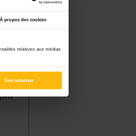
inies par la
eut être peu
À propos des cookies
ontenu de sa
mblée
és, mais
nnalités relatives aux médias
Tout autoriser
à des
 gérer