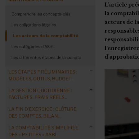
L'article pr
la comptabil
Comprendre les concepts-clés
acteurs de l
Les obligations légales
responsables
Les acteurs de la comptabilité
responsabili
Les catégories d’ASBL
l’enregistrem
d’approbati
Les différentes étapes de la compta
LES ÉTAPES PRÉLIMINAIRES :
MODÈLES, OUTILS, BUDGET...
LA GESTION QUOTIDIENNE :
Petites ASBL : le modèle comptable
FACTURES, FRAIS RÉELS...
Moyennes et grandes ASBL : le modèle
LA FIN D’EXERCICE : CLÔTURE
comptable
Rédiger une facture
DES COMPTES, BILAN…
Choisir ses outils comptables
Rembourser des frais réels
Auto-facturation : fonctionnement
LA COMPTABILITÉ SIMPLIFIÉE
Du livre-journal au compte annuel
Arrêter le plan comptable
Lever des cotisations
Peppol : facturation électronique
DES « PETITES » ASBL