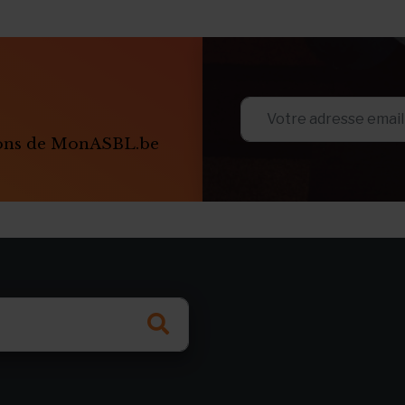
ions de MonASBL.be