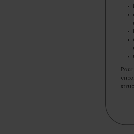
Pour 
encor
struc