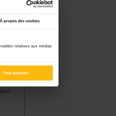
e créance sur
is
, donnera
pouvoir de
À propos des cookies
st pourquoi la
évu de
nnalités relatives aux médias
Tout autoriser
à des
 gérer