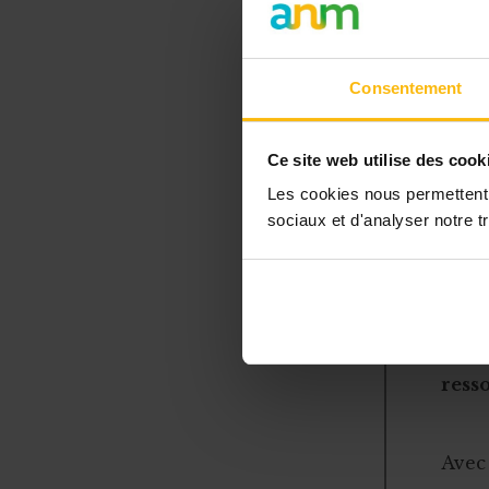
Le trésorier
les organisme
l’ordre de ve
Consentement
décision et l
fonction de t
Ce site web utilise des cook
répartir au s
Les cookies nous permettent d
sociaux et d'analyser notre tr
Le comptabl
L’ab
resso
Avec