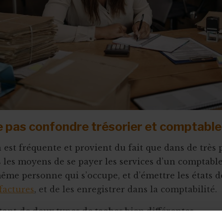
e pas confondre trésorier et comptable
 est fréquente et provient du fait que dans de très 
s les moyens de se payer les services d’un comptable,
ême personne qui s’occupe, et d’émettre les états d
 factures
, et de les enregistrer dans la comptabilité.
rtant
de deux types de taches bien différentes
.