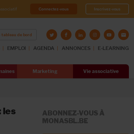
Connectez-vous
Inscrivez-vous
ssociatif
 tableau de bord
O
EMPLOI
AGENDA
ANNONCES
E-LEARNING
maines
Marketing
Vie associative
 les
ABONNEZ-VOUS À
MONASBL.BE