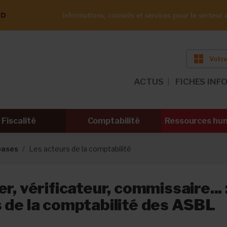
ND
Informations, conseils et services pour le secteur a
Votre
ACTUS
FICHES INF
Fiscalité
Comptabilité
Ressources hu
bases
Les acteurs de la comptabilité
r, vérificateur, commissaire... :
 de la comptabilité des ASBL