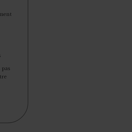
ement
s
t pas
tre