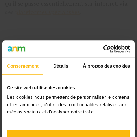
qu’il se passe essentiellement sur internet, via
des
plateformes spécialisées
.
L’idée de base est de récolter
de petits
montants auprè
Cet article est réservé aux
abonnés
Consentement
Détails
À propos des cookies
L’abonnement MonASBL vous donne
un accès complet à des ressources
Ce site web utilise des cookies.
pratiques et à une expertise actualisée
Les cookies nous permettent de personnaliser le contenu
pour gérer efficacement votre ASBL.
et les annonces, d'offrir des fonctionnalités relatives aux
médias sociaux et d'analyser notre trafic.
Avec votre abonnement, vous
bénéficiez de :
l’accès libre à l’ensemble des