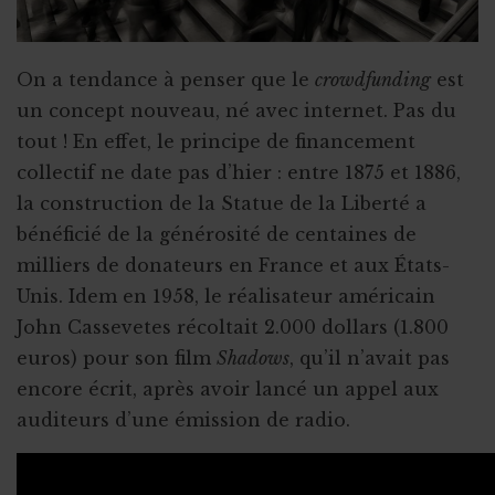
Faire de citoyens vos ambassadeurs
Associer l'ASBL à un projet personnel
On a tendance à penser que le
crowdfunding
est
Appel à obligations
un concept nouveau, né avec internet. Pas du
Utiliser l'actu pour faire parler de vous
tout ! En effet, le principe de financement
collectif ne date pas d’hier : entre 1875 et 1886,
Triathlon solidaire
la construction de la Statue de la Liberté a
Concentration de motos et voitures
bénéficié de la générosité de centaines de
milliers de donateurs en France et aux États-
Unis. Idem en 1958, le réalisateur américain
John Cassevetes récoltait 2.000 dollars (1.800
euros) pour son film
Shadows
, qu’il n’avait pas
encore écrit, après avoir lancé un appel aux
auditeurs d’une émission de radio.