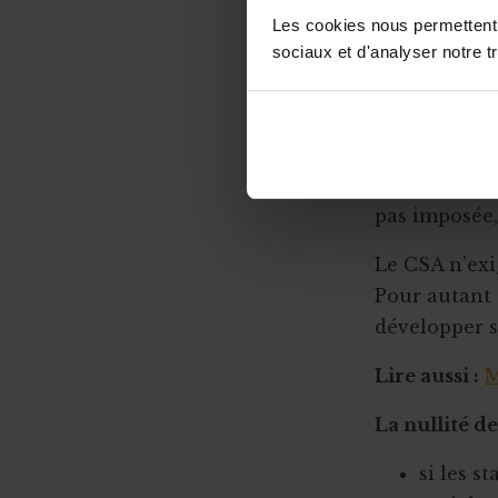
explicite da
Les cookies nous permettent d
clairement d
sociaux et d'analyser notre tr
Seules les ac
occasionnell
compte. Il s’
de l’activité
pas imposée,
Le CSA n’exi
Pour autant q
développer se
Lire aussi :
M
La nullité d
si les s