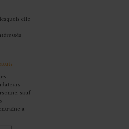
desquels elle
ntéressés
tatuts
des
ndateurs,
ersonne, sauf
s
 entraîne a