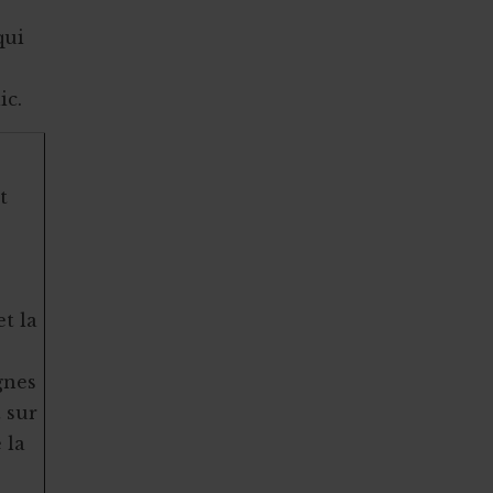
qui
ic.
t
et la
gnes
 sur
 la