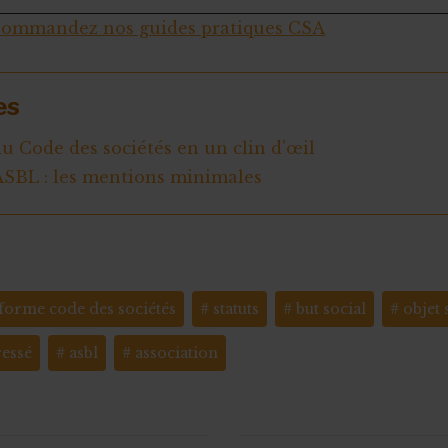
ommandez nos guides pratiques CSA
es
u Code des sociétés en un clin d'œil
'ASBL : les mentions minimales
forme code des sociétés
statuts
but social
objet 
ressé
asbl
association