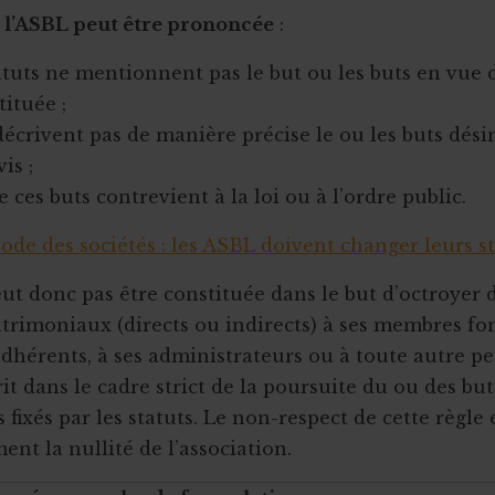
e l’ASBL peut être prononcée
:
tatuts ne mentionnent pas le but ou les buts en vue 
tituée ;
 décrivent pas de manière précise le ou les buts dési
is ;
de ces buts contrevient à la loi ou à l’ordre public.
ode des sociétés : les ASBL doivent changer leurs s
ut donc pas être constituée dans le but d’octroyer 
trimoniaux (directs ou indirects) à ses membres fo
 adhérents, à ses administrateurs ou à toute autre p
crit dans le cadre strict de la poursuite du ou des but
 fixés par les statuts. Le non-respect de cette règle
ent la nullité de l’association.