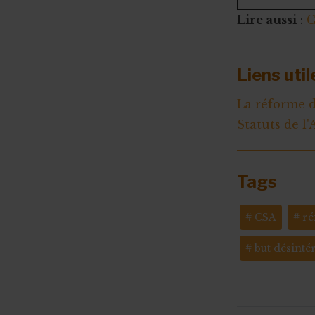
Lire aussi
:
C
Liens util
La réforme d
Statuts de l
Tags
CSA
ré
but désinté