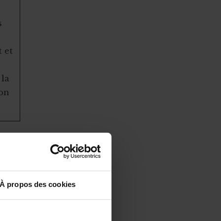
s
 et
 la
ion
désigne
dateurs pour
À propos des cookies
 va réaliser
récise et