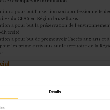
essé : exemples de formulation
ation a pour but l’insertion socioprofessionnelle de
iaires du CPAS en Région bruxelloise.
iation a pour but la préservation de l’environnement
odiversité.
ation a pour but de promouvoir l’accès aux arts et à
pour les primo-arrivants sur le territoire de la Rég
e.
cial
objet social est complémentaire à celle de but. Elle 
 les activités principales mises en place par les fon
 ou les buts désintéressés de l’ASBL
.
Détails
 concrétisent en fait les moyens par lesquels l’ASBL
uts. Elles doivent donc être énumérées de manière p
ies.