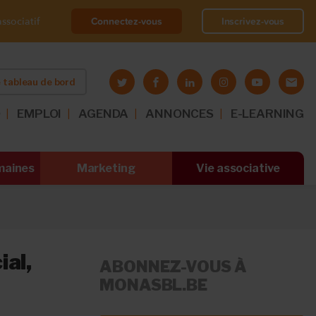
Connectez-vous
Inscrivez-vous
ssociatif
 tableau de bord
O
EMPLOI
AGENDA
ANNONCES
E-LEARNING
maines
Marketing
Vie associative
ial,
ABONNEZ-VOUS À
MONASBL.BE