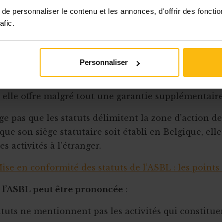
ns les statuts. Les membres comme les tiers peuvent
e personnaliser le contenu et les annonces, d'offrir des fonctio
élimiter son champ d’action.
afic.
tivités principales doivent y être reprises. Les activi
es ou accessoires ne doivent pas obligatoirement êt
Personnaliser
agit dès lors de bien s’entendre sur le caractère ess
. La ligne de démarcation est parfois floue. Si l’exhau
 elle offre malgré tout une garantie supplémentaire
ge pas que les statuts délimitent la zone d’action de
ue son siège statutaire soit établi en Belgique, ell
s activités à l’étranger.
ise en conformité des statuts de l’ASBL : les points 
e l’ASBL peut être prononcée
:
tatuts ne mentionnent pas les activités qui constitue