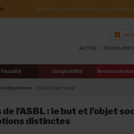
ND
Informations, conseils et services pour le secteur a
Votre
ACTUS
FICHES INF
Fiscalité
Comptabilité
Ressources hu
s obligatoires
But et objet social
de l’ASBL : le but et l’objet soc
tions distinctes