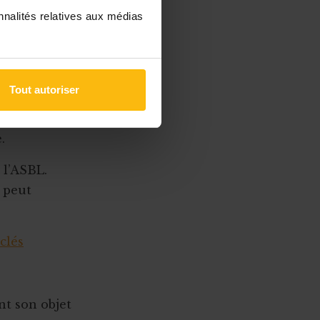
 ainsi
nnalités relatives aux médias
tés
re prises en
Tout autoriser
entiel ou non
stivité n’est
.
 l’ASBL.
e peut
clés
nt son objet