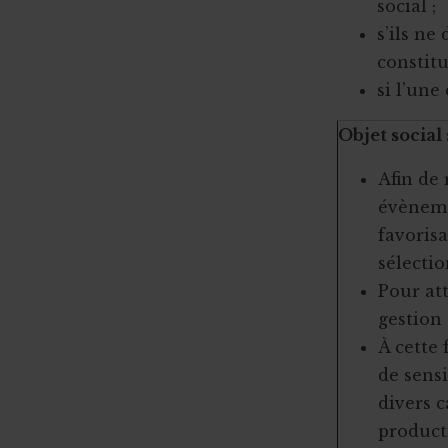
social ;
s’ils ne
constitu
si l’une
Objet social
Afin de 
évèneme
favorisa
sélectio
Pour att
gestion 
À cette 
de sensi
divers 
product