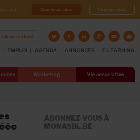
Connectez-vous
Inscrivez-vous
ssociatif
 tableau de bord
O
EMPLOI
AGENDA
ANNONCES
E-LEARNING
maines
Marketing
Vie associative
des
ABONNEZ-VOUS À
réée
MONASBL.BE