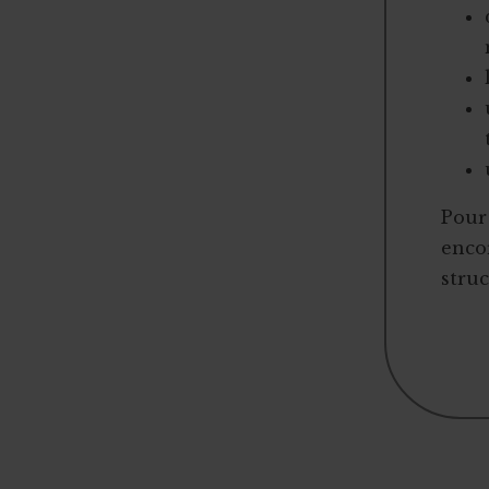
Pour 
encor
struc