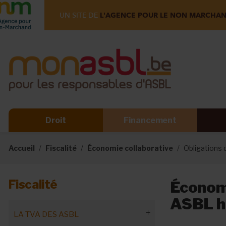
UN SITE DE
L'AGENCE POUR LE NON MARCHA
Droit
Financement
Accueil
Fiscalité
Économie collaborative
Obligations
Fiscalité
Économi
ASBL h
LA TVA DES ASBL