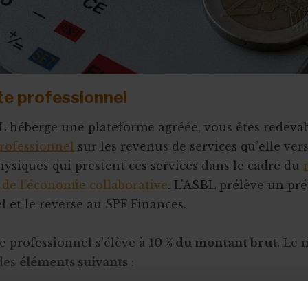
e professionnel
L héberge une plateforme agréée, vous êtes redeva
rofessionnel
sur les revenus de services qu’elle ver
ysiques qui prestent ces services dans le cadre du
l de l’économie collaborative
. L'ASBL prélève un pr
l et le reverse au SPF Finances.
 professionnel s’élève à
10 % du montant brut
. Le 
des
éléments suivants
:
nt qui a effectivement été accordé par la platefor