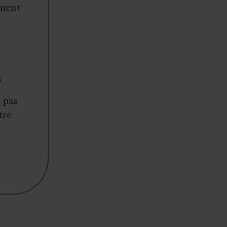
ement
s
t pas
tre