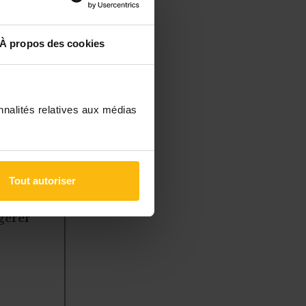
r la
À propos des cookies
teforme ou
ues par la
nnalités relatives aux médias
Tout autoriser
à des
 gérer