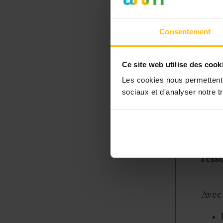
l’interm
auquel s
platefor
Consentement
les
par
Ce site web utilise des cook
les
Les cookies nous permettent d
pla
sociaux et d'analyser notre tr
L’ab
resso
Avec