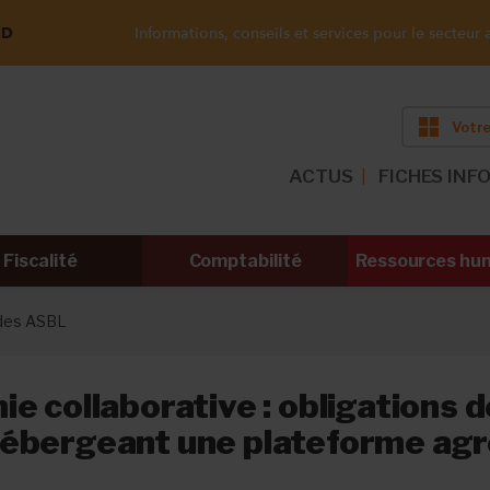
ND
Informations, conseils et services pour le secteur a
Votre
ACTUS
FICHES INF
Fiscalité
Comptabilité
Ressources hu
 des ASBL
e collaborative : obligations 
ébergeant une plateforme ag