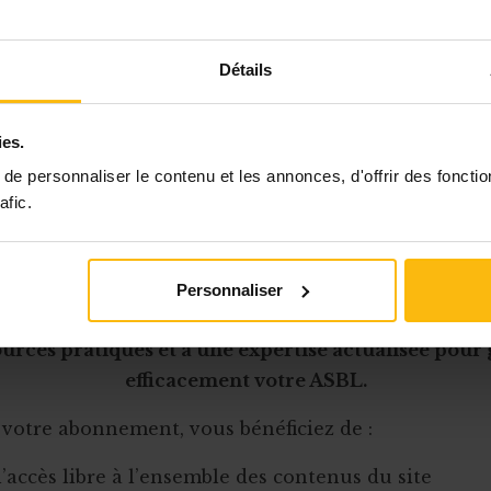
édiaire de celle-ci au particulier ;
'ajoutent toutes les sommes qui ont été retenues pa
me ou par son intermédiaire, à savoir :
Détails
 coûts facturés au prestataire de services par la pla
 un intermédiaire financier (commissions),
ies.
 éventuelles taxes (touristiques, par exemple) reten
e personnaliser le contenu et les annonces, d'offrir des fonctio
teforme,
afic.
Cet article est réservé aux abonnés
Personnaliser
onnement MonASBL vous donne un accès complet 
urces pratiques et à une expertise actualisée pour
efficacement votre ASBL.
 votre abonnement, vous bénéficiez de :
l’accès libre à l’ensemble des contenus du site