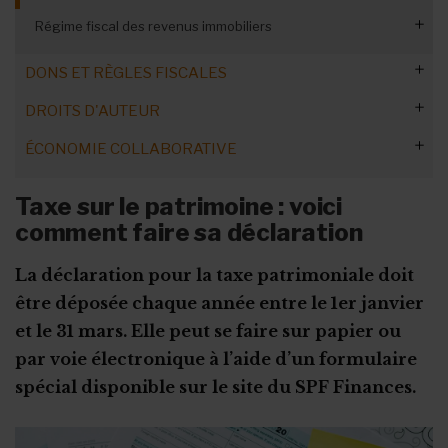
Cotisation sur commissions secrètes
Régime fiscal des revenus immobiliers
Revenus immobiliers : exemptions
DONS ET RÈGLES FISCALES
DROITS D'AUTEUR
Déductibilité des dons
ÉCONOMIE COLLABORATIVE
Les types de libéralités
Déductibilité des dons en ligne
Droits d'auteur et TVA
Les droits de donations
Les libéralités soumises à autorisation
Obligations des ASBL
Taxe sur le patrimoine : voici
L'autorisation ministérielle préalable
Les dons manuels
Droits de donation à Bruxelles
comment faire sa déclaration
Demande d’agrément
Droits de donation en Flandre
La déclaration pour la taxe patrimoniale doit
Droits de donation en Wallonie
être déposée chaque année entre le 1er janvier
et le 31 mars. Elle peut se faire sur papier ou
Base imposable et valeur vénale
par voie électronique à l’aide d’un formulaire
spécial disponible sur le site du SPF Finances.