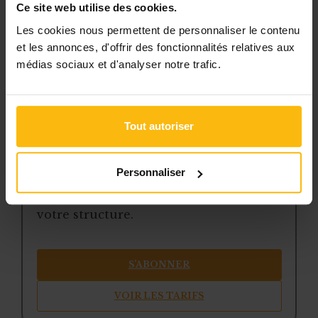
la veille sur les lois, règles et
Ce site web utilise des cookies.
jurisprudence
Les cookies nous permettent de personnaliser le contenu
une boîte à outils avec des
et les annonces, d'offrir des fonctionnalités relatives aux
modèles et ressources
médias sociaux et d'analyser notre trafic.
téléchargeables
une newsletter hebdomadaire
adaptée à vos besoins
Tout autoriser
Pour continuer la lecture, créez votre
Personnaliser
compte (si ce n’est pas encore fait) et
choisissez la formule qui correspond à
votre structure.
S’ABONNER
VOIR LES TARIFS