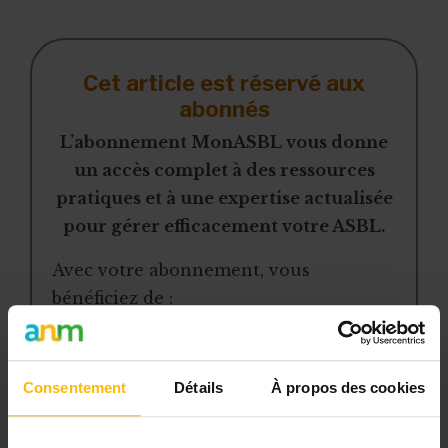
d’initiative au plus tard pour
le 31 mars
Cet article est réservé aux
abonnés
L’abonnement MonASBL vous donne
un accès complet à des ressources
pratiques et à une expertise actualisée
pour gérer efficacement votre ASBL.
Avec votre abonnement, vous
bénéficiez de :
l’accès libre à l’ensemble des
contenus du site
Consentement
Détails
À propos des cookies
des articles, dossiers et conseils
pratiques régulièrement mis à jour