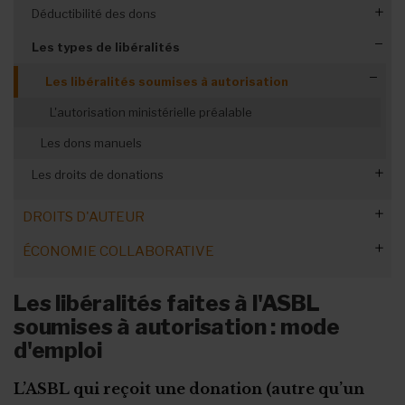
Déclarations du Pr. M et du Pr. P
Comment faire la déclaration ?
Déductibilité des dons
Cotisation sur commissions secrètes
Régime fiscal des revenus immobiliers
Déductibilité des dons en ligne
Les types de libéralités
Revenus immobiliers : exemptions
Les libéralités soumises à autorisation
L'autorisation ministérielle préalable
Les dons manuels
Les droits de donations
Droits de donation à Bruxelles
DROITS D'AUTEUR
Droits de donation en Flandre
ÉCONOMIE COLLABORATIVE
Droits d'auteur et TVA
Droits de donation en Wallonie
Obligations des ASBL
Les libéralités faites à l'ASBL
Base imposable et valeur vénale
soumises à autorisation : mode
Demande d’agrément
d'emploi
L’ASBL qui reçoit une donation (autre qu’un