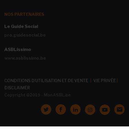
NOS PARTENAIRES
Le Guide Social
pro.guidesocial.be
ASBLissimo
www.asblissimo.be
CONDITIONS D'UTILISATION ET DE VENTE
|
VIE PRIVÉE
|
DISCLAIMER
Copyright ©2019 - MonASBL.be