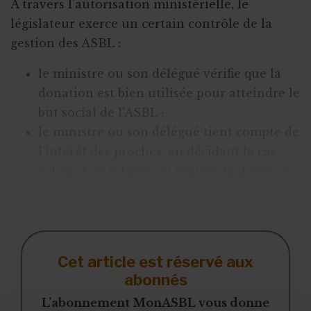
À travers l'autorisation ministérielle, le
législateur exerce un certain contrôle de la
gestion des ASBL :
le ministre ou son délégué vérifie que la
donation est bien utilisée pour atteindre le
but social de l'ASBL ;
le ministre ou son délégué tient compte de
l'intérêt des proches, en décidant le cas
échéant de refuser ou réduire la donation,
lorsque le donateur donne une grande
partie de son
Cet article est réservé aux
abonnés
L’abonnement MonASBL vous donne