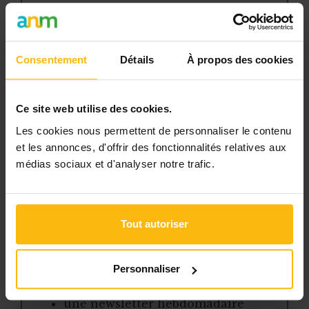
un accès complet à des ressources
pratiques et à une expertise actualisée
pour gérer efficacement votre ASBL.
Consentement
Détails
À propos des cookies
Avec votre abonnement, vous
bénéficiez de :
Ce site web utilise des cookies.
l’accès libre à l’ensemble des
Les cookies nous permettent de personnaliser le contenu
et les annonces, d'offrir des fonctionnalités relatives aux
contenus du site
médias sociaux et d'analyser notre trafic.
des articles, dossiers et conseils
pratiques régulièrement mis à jour
la veille sur les lois, règles et
Tout autoriser
jurisprudence
une boîte à outils avec des
modèles et ressources
Personnaliser
téléchargeables
une newsletter hebdomadaire