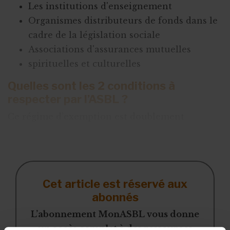
Les institutions d'enseignement
Organismes distributeurs de fonds dans le
cadre de la législation sociale
Associations d'assurances mutuelles
spirituelles et culturelles
Quelles sont les 2 conditions à
respecter par l’ASBL ?
Ce régime d’exemption est doublement
conditionnel : la personne morale ne doit pas
poursuivre de but lucratif et doit
Cet article est réservé aux
abonnés
L’abonnement MonASBL vous donne
un accès complet à des ressources