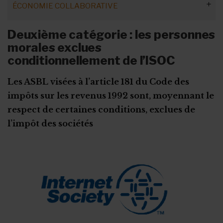
ÉCONOMIE COLLABORATIVE
Régime fiscal des revenus immobiliers
Les types de libéralités
Déductibilité des dons en ligne
Droits d'auteur et TVA
Revenus immobiliers : exemptions
Les droits de donations
Les libéralités soumises à autorisation
Obligations des ASBL
Deuxième catégorie : les personnes
L'autorisation ministérielle préalable
Les dons manuels
Droits de donation à Bruxelles
morales exclues
Demande d’agrément
conditionnellement de l’ISOC
Droits de donation en Flandre
Droits de donation en Wallonie
Les ASBL visées à l’article 181 du Code des
impôts sur les revenus 1992 sont, moyennant le
Base imposable et valeur vénale
respect de certaines conditions, exclues de
l’impôt des sociétés