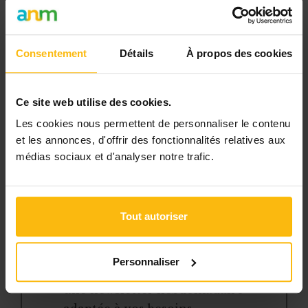
pratiques et à une expertise actualisée
pour gérer efficacement votre ASBL.
Consentement
Détails
À propos des cookies
Avec votre abonnement, vous
bénéficiez de :
Ce site web utilise des cookies.
l’accès libre à l’ensemble des
Les cookies nous permettent de personnaliser le contenu
contenus du site
et les annonces, d'offrir des fonctionnalités relatives aux
des articles, dossiers et conseils
médias sociaux et d'analyser notre trafic.
pratiques régulièrement mis à jour
la veille sur les lois, règles et
jurisprudence
Tout autoriser
une boîte à outils avec des
modèles et ressources
Personnaliser
téléchargeables
une newsletter hebdomadaire