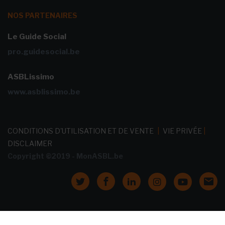
NOS PARTENAIRES
Le Guide Social
pro.guidesocial.be
ASBLissimo
www.asblissimo.be
CONDITIONS D'UTILISATION ET DE VENTE
|
VIE PRIVÉE
|
DISCLAIMER
Copyright ©2019 - MonASBL.be