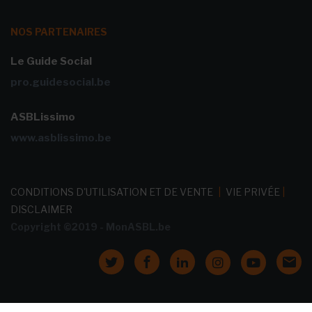
NOS PARTENAIRES
Le Guide Social
pro.guidesocial.be
ASBLissimo
www.asblissimo.be
CONDITIONS D'UTILISATION ET DE VENTE
|
VIE PRIVÉE
|
DISCLAIMER
Copyright ©2019 - MonASBL.be