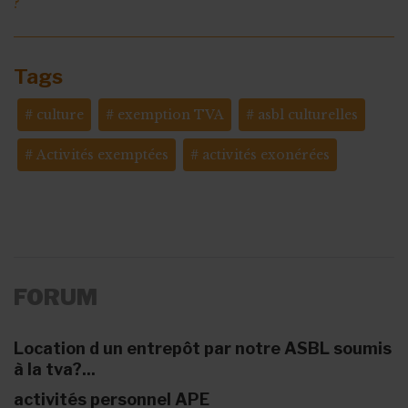
?
Tags
culture
exemption TVA
asbl culturelles
Activités exemptées
activités exonérées
FORUM
Location d un entrepôt par notre ASBL soumis
à la tva?...
activités personnel APE