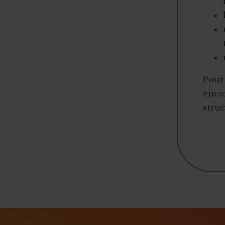
Pour 
encor
struc