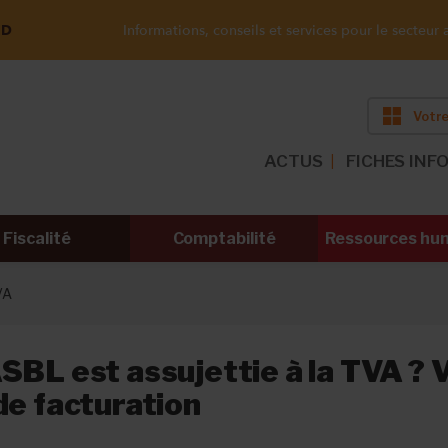
ND
Informations, conseils et services pour le secteur a
Votre
ACTUS
FICHES INF
Fiscalité
Comptabilité
Ressources hu
VA
SBL est assujettie à la TVA ? V
de facturation