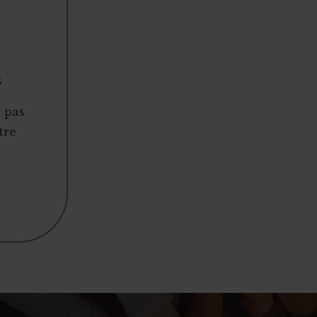
s
t pas
tre