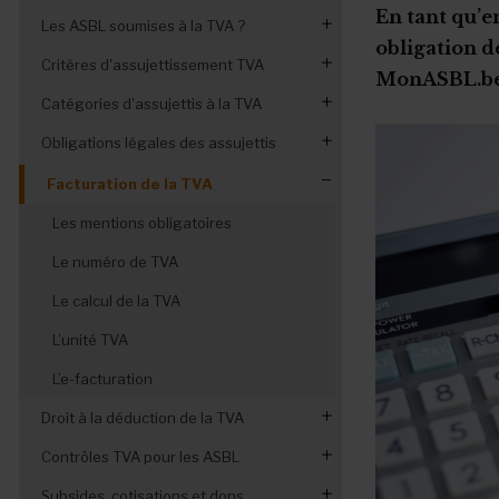
En tant qu’e
Les ASBL soumises à la TVA ?
obligation de
Critères d'assujettissement TVA
L'application différenciée de la TVA
MonASBL.be v
Catégories d'assujettis à la TVA
La forme juridique de l’ASBL
Obligations légales des assujettis
Les biens et services gratuits
Assujettis ordinaires
Le caractère lucratif ou non lucratif
Assujettis mixtes ou partiels
Différents régimes TVA
Facturation de la TVA
L'activité économique habituelle
Assujettis exemptés
Déclaration périodique de la TVA
Les mentions obligatoires
Obligations administratives
Assujettis franchisés
Paiement de la TVA
L’activité économique principale
Le numéro de TVA
Non-assujettis à la TVA
Compte courant TVA
Le calcul de la TVA
Compte en crédit : remboursement
L’unité TVA
Listing des clients assujettis
L’e-facturation
Droit à la déduction de la TVA
Contrôles TVA pour les ASBL
Factures non déclarées à la TVA
Subsides, cotisations et dons
Assujettis mixtes : droit à déduction
Infractions et sanctions