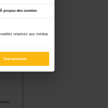
À propos des cookies
diés ou
 l’acheteur
son
nnalités relatives aux médias
Tout autoriser
à des
 gérer
ement