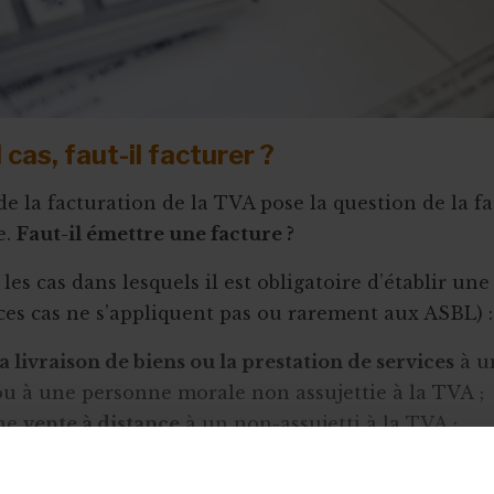
cas, faut-il facturer ?
de la facturation de la TVA pose la question de la f
e.
Faut-il émettre une facture ?
t les cas dans lesquels il est obligatoire d’établir une
 ces cas ne s’appliquent pas ou rarement aux ASBL) :
la livraison de biens ou la prestation de services
à un
ou à une personne morale non assujettie à la TVA ;
une
vente à distance
à un non-assujetti à la TVA ;
 avant que soit effectuée
une livraison d’un bien o
on de service
, la taxe est exigible (sur tout ou parti