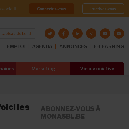
Connectez-vous
Inscrivez-vous
ssociatif
 tableau de bord
O
EMPLOI
AGENDA
ANNONCES
E-LEARNING
maines
Marketing
Vie associative
oici les
ABONNEZ-VOUS À
MONASBL.BE