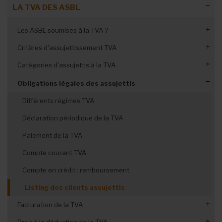
LA TVA DES ASBL
Les ASBL soumises à la TVA ?
Critères d'assujettissement TVA
L'application différenciée de la TVA
Catégories d'assujettis à la TVA
La forme juridique de l’ASBL
Les biens et services gratuits
Assujettis ordinaires
Obligations légales des assujettis
Le caractère lucratif ou non lucratif
Assujettis mixtes ou partiels
Différents régimes TVA
L'activité économique habituelle
Assujettis exemptés
Déclaration périodique de la TVA
Obligations administratives
Assujettis franchisés
L’activité économique principale
Paiement de la TVA
Non-assujettis à la TVA
Compte courant TVA
Compte en crédit : remboursement
Listing des clients assujettis
Facturation de la TVA