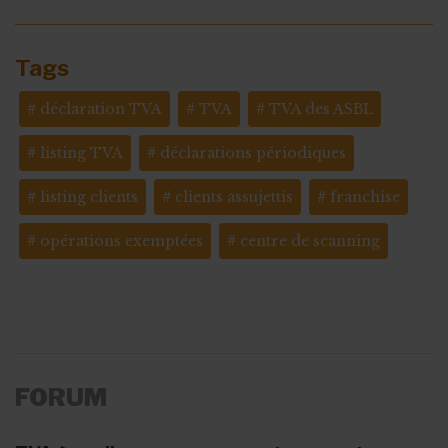
Tags
déclaration TVA
TVA
TVA des ASBL
listing TVA
déclarations périodiques
listing clients
clients assujettis
franchise
opérations exemptées
centre de scanning
FORUM