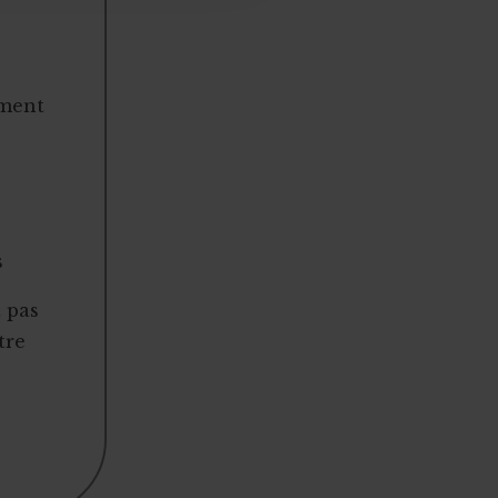
ement
s
t pas
tre