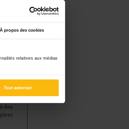
tion, pendant
ts
À propos des cookies
nnalités relatives aux médias
unautaires
Tout autoriser
à des
 gérer