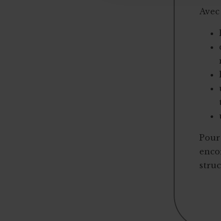
Avec
Pour 
encor
struc