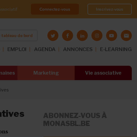
Connectez-vous
Inscrivez-vous
ssociatif
 tableau de bord
O
EMPLOI
AGENDA
ANNONCES
E-LEARNING
maines
Marketing
Vie associative
tives
atives
ABONNEZ-VOUS À
MONASBL.BE
ons