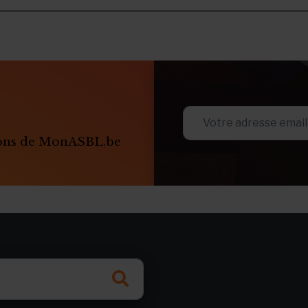
ions de MonASBL.be