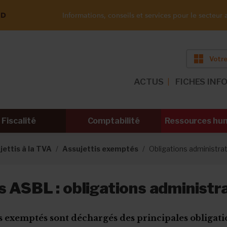
ND
Informations, conseils et services pour le secteur a
Votre
ACTUS
FICHES INF
Fiscalité
Comptabilité
Ressources hu
jettis à la TVA
Assujettis exemptés
Obligations administra
 ASBL : obligations administr
is exemptés sont déchargés des principales obligati