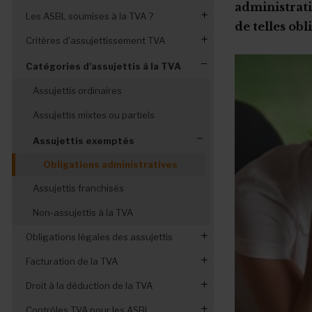
administrati
Les ASBL soumises à la TVA ?
de telles obl
Critères d'assujettissement TVA
L'application différenciée de la TVA
La forme juridique de l’ASBL
Catégories d'assujettis à la TVA
Les biens et services gratuits
Assujettis ordinaires
Le caractère lucratif ou non lucratif
Assujettis mixtes ou partiels
L'activité économique habituelle
Assujettis exemptés
L’activité économique principale
Obligations administratives
Assujettis franchisés
Non-assujettis à la TVA
Obligations légales des assujettis
Facturation de la TVA
Différents régimes TVA
Droit à la déduction de la TVA
Déclaration périodique de la TVA
Les mentions obligatoires
Contrôles TVA pour les ASBL
Paiement de la TVA
Le numéro de TVA
Factures non déclarées à la TVA