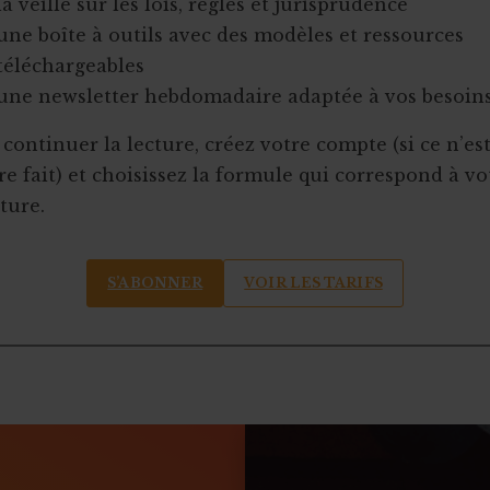
la veille sur les lois, règles et jurisprudence
une boîte à outils avec des modèles et ressources
téléchargeables
une newsletter hebdomadaire adaptée à vos besoin
continuer la lecture, créez votre compte (si ce n’es
e fait) et choisissez la formule qui correspond à vo
ture.
S’ABONNER
VOIR LES TARIFS