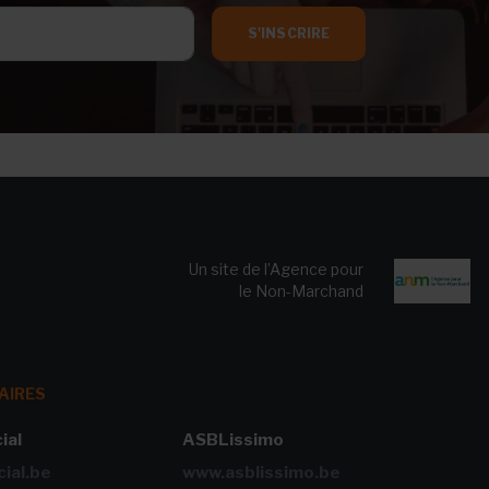
S'INSCRIRE
Un site de l’Agence pour
le Non-Marchand
AIRES
ial
ASBLissimo
ial.be
www.asblissimo.be