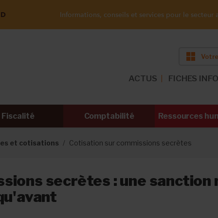
ND
Informations, conseils et services pour le secteur a
Votre
ACTUS
FICHES INF
Fiscalité
Comptabilité
Ressources hu
s et cotisations
Cotisation sur commissions secrètes
ions secrètes : une sanction
qu'avant