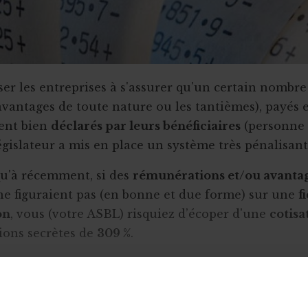
ser les entreprises à s'assurer qu'un certain nombr
vantages de toute nature ou les tantièmes), payés e
ient bien
déclarés par leurs bénéficiaires
(personne 
égislateur a mis en place un système très pénalisant
squ'à récemment, si des
rémunérations et/ou avanta
e figuraient pas (en bonne et due forme) sur une
f
on
, vous (votre ASBL) risquiez d’écoper d'une
cotisa
ions secrètes de
309 %
.
, si votre ASBL ne justifiait pas une dépense de 10
hes et relevés), elle devait payer un impôt de 309 e
, cette cotisation n'était pas reprise parmi les dé