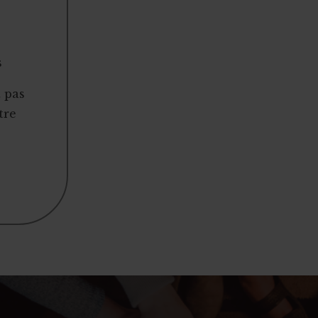
s
t pas
tre