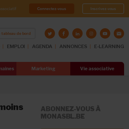
Connectez-vous
Inscrivez-vous
ssociatif
 tableau de bord
O
EMPLOI
AGENDA
ANNONCES
E-LEARNING
maines
Marketing
Vie associative
 moins
ABONNEZ-VOUS À
MONASBL.BE