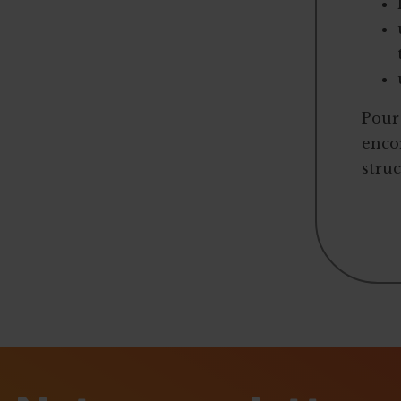
Pour 
encor
struc