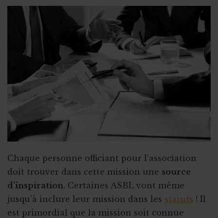
YouTube : référencement et visibilité
Le guide d’utilisation TikTok
Repas : autorisation de l’AFSCA
Chaque personne officiant pour l’association
doit trouver dans cette mission une
source
d’inspiration
. Certaines ASBL vont même
jusqu’à inclure leur mission dans les
statuts
! Il
est primordial que la mission soit connue