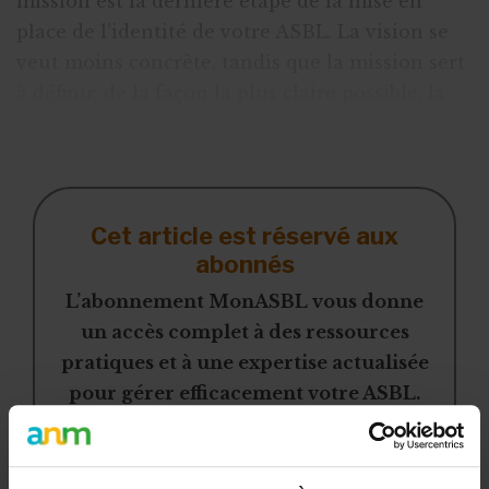
mission est la dernière étape de la mise en
place de l’identité de votre ASBL. La vision se
veut moins concrète, tandis que la mission sert
à définir, de la façon la plus claire possible, la
raison d'être de votre ASBL. Une belle mission
est un réel stimulant pour les col
Cet article est réservé aux
abonnés
L’abonnement MonASBL vous donne
un accès complet à des ressources
pratiques et à une expertise actualisée
pour gérer efficacement votre ASBL.
Avec votre abonnement, vous
bénéficiez de :