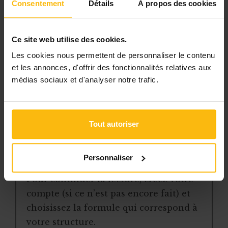
Consentement
Détails
À propos des cookies
l’accès libre à l’ensemble des
contenus du site
Ce site web utilise des cookies.
des articles, dossiers et conseils
Les cookies nous permettent de personnaliser le contenu
pratiques régulièrement mis à jour
et les annonces, d'offrir des fonctionnalités relatives aux
la veille sur les lois, règles et
médias sociaux et d'analyser notre trafic.
jurisprudence
une boîte à outils avec des
modèles et ressources
Tout autoriser
téléchargeables
une newsletter hebdomadaire
adaptée à vos besoins
Personnaliser
Pour continuer la lecture, créez votre
compte (si ce n’est pas encore fait) et
choisissez la formule qui correspond à
votre structure.