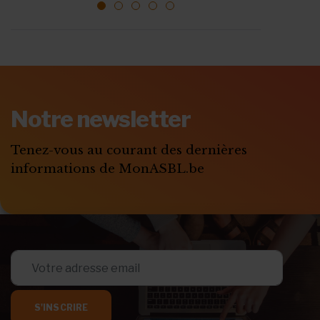
1
2
3
4
5
ABONNEZ-VOUS A
MONASBL.BE
Notre newsletter
S'ABONNER
Tenez-vous au courant des dernières
informations de MonASBL.be
S'INSCRIRE