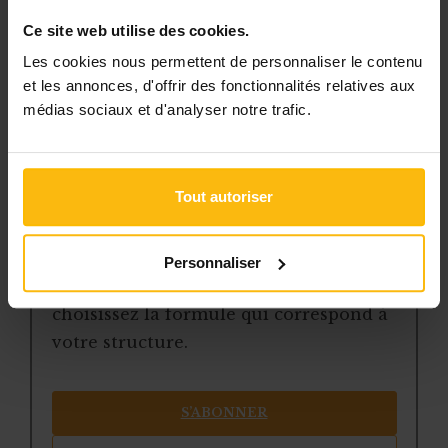
pratiques régulièrement mis à jour
Ce site web utilise des cookies.
la veille sur les lois, règles et
Les cookies nous permettent de personnaliser le contenu
jurisprudence
et les annonces, d'offrir des fonctionnalités relatives aux
une boîte à outils avec des
médias sociaux et d'analyser notre trafic.
modèles et ressources
téléchargeables
une newsletter hebdomadaire
Tout autoriser
adaptée à vos besoins
Pour continuer la lecture, créez votre
Personnaliser
compte (si ce n’est pas encore fait) et
choisissez la formule qui correspond à
votre structure.
S’ABONNER