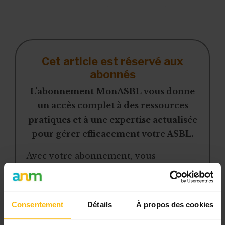
La seconde règle d’or est celle de la base
“
opt-in
”, voire “
double opt-in
", c’est
Cet article est réservé aux
abonnés
L’abonnement MonASBL vous donne
un accès complet à des ressources
pratiques et à une expertise actualisée
pour gérer efficacement votre ASBL.
Avec votre abonnement, vous
bénéficiez de :
l’accès libre à l’ensemble des
Consentement
Détails
À propos des cookies
contenus du site
des articles, dossiers et conseils