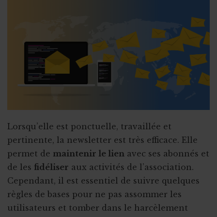
Ajout du bouton « Faire un don »
TikTok
Programme Social Impact
Créer une application pour l'ASBL
Société de sécurité
YouTube : référencement et visibilité
Le guide d’utilisation TikTok
Repas : autorisation de l’AFSCA
Lorsqu’elle est ponctuelle, travaillée et
pertinente, la newsletter est très efficace. Elle
permet de
maintenir le lien
avec ses abonnés et
de les
fidéliser
aux activités de l’association.
Cependant, il est essentiel de suivre quelques
règles de bases pour ne pas assommer les
utilisateurs et tomber dans le harcèlement