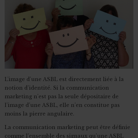
YouTube : référencement et visibilité
Le guide d’utilisation TikTok
Repas : autorisation de l’AFSCA
L’image d’une ASBL est directement liée à la
notion d’identité. Si la communication
marketing n’est pas la seule dépositaire de
l’image d’une ASBL, elle n’en constitue pas
moins la pierre angulaire.
La communication marketing peut être définie
comme l’ensemble des signaux qu’une ASBL