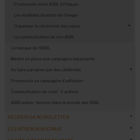
Le SMS marketing
Promouvoir votre ASBL à Pâques
Les jeux-concours
Les multiples facettes de l’image
Organiser la cérémonie des vœux
Réussir vos cartes de vœux
La communication de son ASBL
La marque de l'ASBL
Mettre en place une campagne impactante
Se faire parrainer par des célébrités
Promouvoir sa campagne d’adhésion
Comment les démarcher ?
Communication de crise : 5 actions
ASBLissimo : Innover dans le monde des ASBL
RÉUSSIR SA NEWSLETTER
LES RÉSEAUX SOCIAUX
Les cinq éléments de base