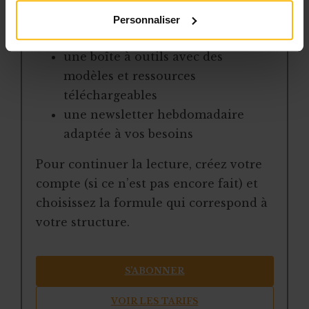
la veille sur les lois, règles et
Personnaliser
jurisprudence
une boîte à outils avec des
modèles et ressources
téléchargeables
une newsletter hebdomadaire
adaptée à vos besoins
Pour continuer la lecture, créez votre
compte (si ce n’est pas encore fait) et
choisissez la formule qui correspond à
votre structure.
S’ABONNER
VOIR LES TARIFS