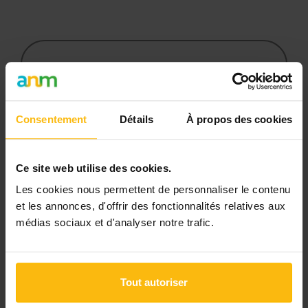
par la
mission
Cet article est réservé aux
abonnés
L’abonnement MonASBL vous donne
Consentement
Détails
À propos des cookies
un accès complet à des ressources
pratiques et à une expertise actualisée
pour gérer efficacement votre ASBL.
Ce site web utilise des cookies.
Les cookies nous permettent de personnaliser le contenu
Avec votre abonnement, vous
et les annonces, d'offrir des fonctionnalités relatives aux
bénéficiez de :
médias sociaux et d'analyser notre trafic.
l’accès libre à l’ensemble des
contenus du site
Tout autoriser
des articles, dossiers et conseils
pratiques régulièrement mis à jour