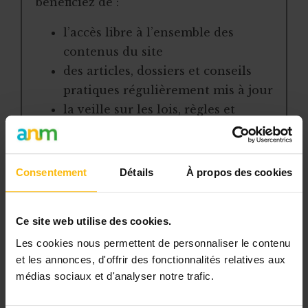
bénéficiez de :
l’accès libre à l’ensemble des
contenus du site
des articles, dossiers et conseils
pratiques régulièrement mis à jour
la veille sur les lois, règles et
jurisprudence
une boîte à outils avec des
modèles et ressources
Consentement
Détails
À propos des cookies
téléchargeables
une newsletter hebdomadaire
Ce site web utilise des cookies.
adaptée à vos besoins
Les cookies nous permettent de personnaliser le contenu
Pour continuer la lecture, créez votre
et les annonces, d'offrir des fonctionnalités relatives aux
compte (si ce n’est pas encore fait) et
médias sociaux et d'analyser notre trafic.
choisissez la formule qui correspond à