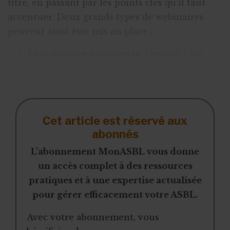
titre, en passant par les points clés qu’il faut
accentuer. Deux grands types de webinaires
peuvent ainsi être mis en place :
Le webinaire découverte
. Destiné à un
public débutant, il est une sorte
d’entrée
en la matière
. Il permet de sensibiliser sur
Cet article est réservé aux
abonnés
L’abonnement MonASBL vous donne
un accès complet à des ressources
pratiques et à une expertise actualisée
pour gérer efficacement votre ASBL.
Avec votre abonnement, vous