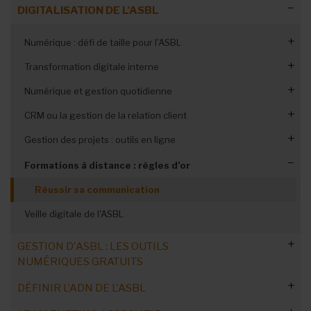
DIGITALISATION DE L'ASBL
Numérique : défi de taille pour l'ASBL
Transformation digitale interne
Mais pas à n’importe quel prix
Numérique et gestion quotidienne
Former l’équipe à la digitalisation
Digitaliser les ressources humaines
CRM ou la gestion de la relation client
Réputation et e-réputation
Récolte de fonds en ligne
Koalect
Gestion des projets : outils en ligne
Digitaliser la comptabilité
CRM, conseils d'expert
E-volontariat
10 outils gratuits
Formations à distance : règles d’or
Télétravail : plateformes de visio
Réussir sa communication
Cybersécurité : conseils
Veille digitale de l'ASBL
Protection face aux cyberattaques
GESTION D'ASBL : LES OUTILS
NUMÉRIQUES GRATUITS
DÉFINIR L’ADN DE L'ASBL
Utiliser l’intelligence artificielle