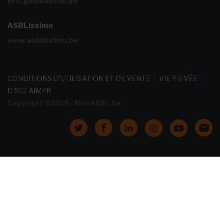
pro.guidesocial.be
ASBLissimo
www.asblissimo.be
CONDITIONS D'UTILISATION ET DE VENTE
|
VIE PRIVÉE
|
DISCLAIMER
Copyright ©2019 - MonASBL.be