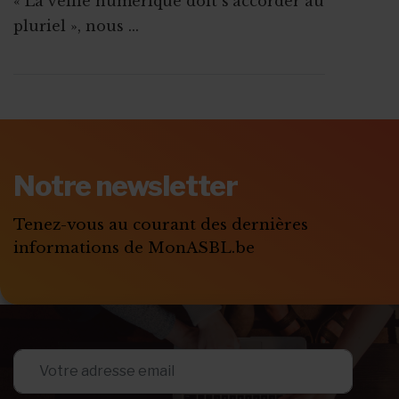
« La veille numérique doit s’accorder au
pluriel », nous ...
ABONNEZ-VOUS A
MONASBL.BE
Notre newsletter
S'ABONNER
Tenez-vous au courant des dernières
informations de MonASBL.be