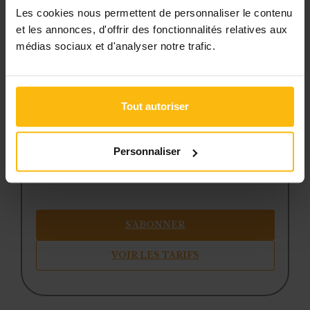
une boîte à outils avec des
Les cookies nous permettent de personnaliser le contenu
modèles et ressources
et les annonces, d'offrir des fonctionnalités relatives aux
médias sociaux et d'analyser notre trafic.
téléchargeables
une newsletter hebdomadaire
adaptée à vos besoins
Tout autoriser
Pour continuer la lecture, créez votre
compte (si ce n’est pas encore fait) et
Personnaliser
choisissez la formule qui correspond à
votre structure.
S’ABONNER
VOIR LES TARIFS