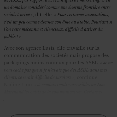
les ASBL par rapport aux techniques de marketing. C’est
un domaine considéré comme une énorme frontière entre
social et privé »
, dit-elle.
« Pour certaines associations,
c’est un peu comme donner son âme au diable. Pourtant si
l’on reste méconnu et silencieux, difficile d’attirer du
public ! »
Avec son agence Lusis, elle travaille sur la
communication des sociétés mais propose des
packagings moins coûteux pour les ASBL.
« Je ne
vous cache pas que si je n’avais que des ASBL dans mes
clients, ce serait difficile de survivre »
, continue
Nadine Lino.
« Je voulais rendre accessibles au Non-
Marchand les outils de la communication. Certaines
ASBL doivent avancer avec leur temps, et on peut
travailler sur la communicatio