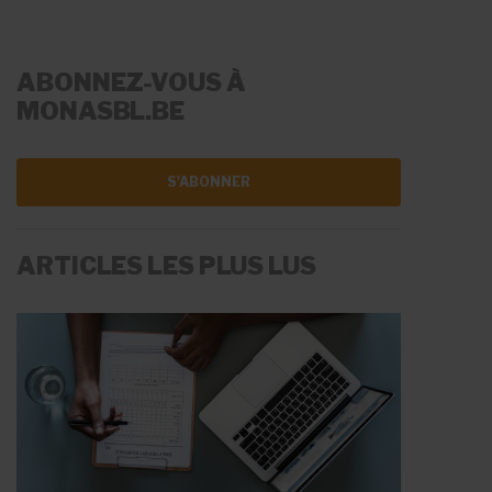
ABONNEZ-VOUS À
MONASBL.BE
S'ABONNER
ARTICLES LES PLUS LUS
LA RÉMUNÉRATION
LES AIDES À L'EMPLOI
Fiche Info
Fiche Info
20 mai 2026
11 juin 2026