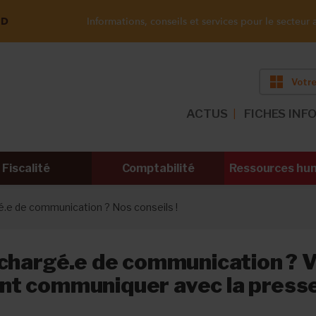
ND
Informations, conseils et services pour le secteur a
Votre
ACTUS
FICHES INF
Fiscalité
Comptabilité
Ressources hu
é.e de communication ? Nos conseils !
chargé.e de communication ? V
t communiquer avec la presse