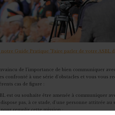
tre Guide Pratique "Faire parler de votre ASBL d
nvaincu de l’importance de bien communiquer avec 
es confronté à une série d’obstacles et vous vous r
érents cas de figure :
L est ou souhaite être amenée à communiquer ave
dispose pas, à ce stade, d’une personne attitrée au 
 pour remplir cette mission ;