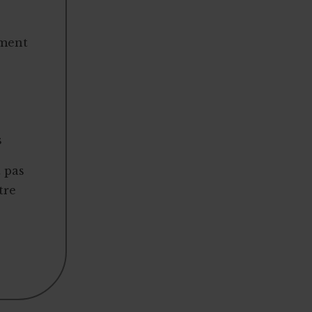
ement
s
t pas
tre