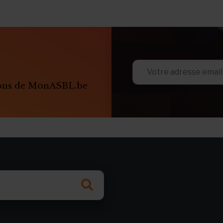
ions de MonASBL.be