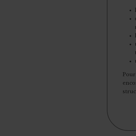
Pour 
encor
struc