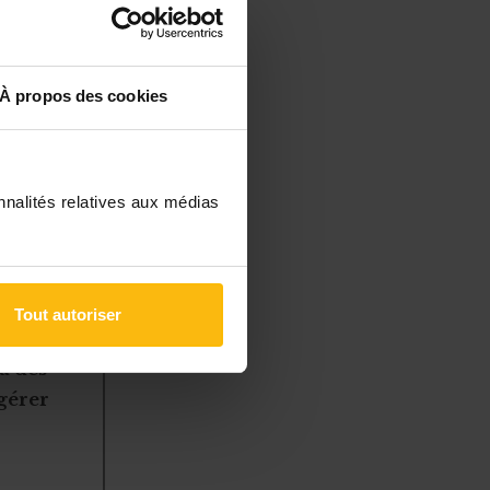
xemple) ou
xternaliser
À propos des cookies
offrir à son
assurer au
nnalités relatives aux médias
 » et à être
Tout autoriser
à des
 gérer