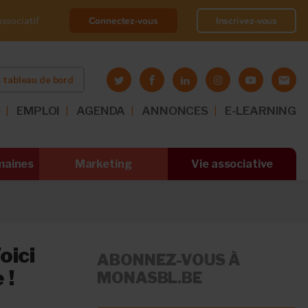
Connectez-vous
Inscrivez-vous
ssociatif
 tableau de bord
O
EMPLOI
AGENDA
ANNONCES
E-LEARNING
maines
Marketing
Vie associative
oici
ABONNEZ-VOUS À
 !
MONASBL.BE