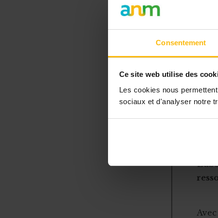
Mon ASB
ne souha
cette mi
Consentement
Mon ASBL
équipe 
mieux c
Ce site web utilise des cook
Les cookies nous permettent d
Ces différent
sociaux et d'analyser notre tr
souvent (voi
L’ab
resso
Avec