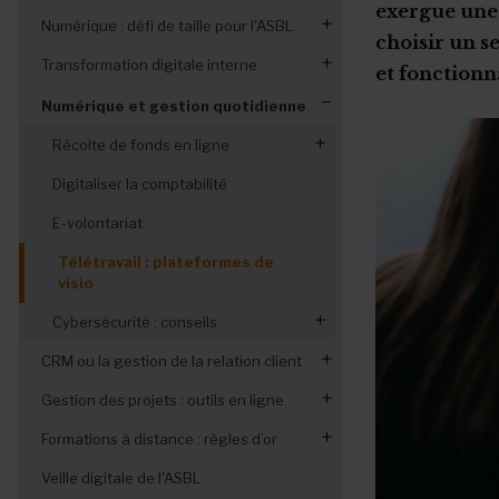
exergue une 
Numérique : défi de taille pour l'ASBL
choisir un s
Transformation digitale interne
Mais pas à n’importe quel prix
et fonctionn
Former l’équipe à la digitalisation
Digitaliser les ressources humaines
Numérique et gestion quotidienne
Réputation et e-réputation
Récolte de fonds en ligne
Koalect
Digitaliser la comptabilité
E-volontariat
Télétravail : plateformes de
visio
Cybersécurité : conseils
Protection face aux cyberattaques
CRM ou la gestion de la relation client
Gestion des projets : outils en ligne
CRM, conseils d'expert
Formations à distance : règles d’or
10 outils gratuits
Veille digitale de l'ASBL
Réussir sa communication