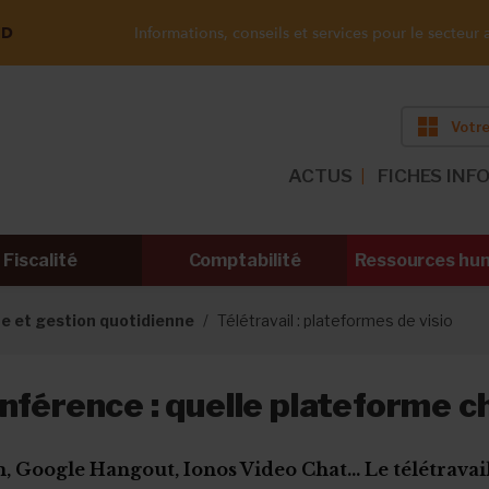
ND
Informations, conseils et services pour le secteur a
Votre
ACTUS
FICHES INF
Fiscalité
Comptabilité
Ressources hu
 et gestion quotidienne
Télétravail : plateformes de visio
nférence : quelle plateforme ch
 Google Hangout, Ionos Video Chat... Le télétravail