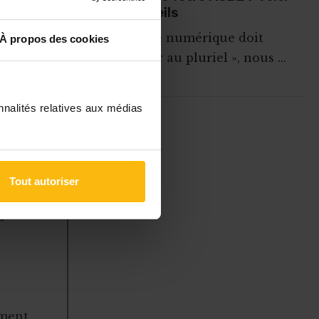
nos conseils
c, Windows,
« La veille numérique doit
À propos des cookies
t d’organiser
s’accorder au pluriel », nous ...
. Les
rme offre
nnalités relatives aux médias
ABONNEZ-VOUS A
MONASBL.BE
Tout autoriser
S'ABONNER
à des
 gérer
ement