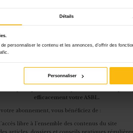
onfinement, Zoom est disponible sur
ordinateur
(Ma
Détails
mobile
(IOS et Android). La version gratuite perme
s de
40 minutes
pouvant aller jusqu’à
40 personnes
ies.
ux sont, elles, illimitées dans le temps. La platefo
e personnaliser le contenu et les annonces, d'offrir des fonctio
afic.
Cet article est réservé aux abonnés
Personnaliser
onnement MonASBL vous donne un accès complet 
urces pratiques et à une expertise actualisée pour
efficacement votre ASBL.
 votre abonnement, vous bénéficiez de :
l’accès libre à l’ensemble des contenus du site
des articles, dossiers et conseils pratiques régulièr