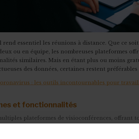
l rend essentiel les réunions à distance. Que ce soit
 deux ou en équipe, les nombreuses plateformes off
nalités similaires. Mais en étant plus ou moins gratu
tueuses des données, certaines restent préférables 
oronavirus : les outils incontournables pour travail
es et fonctionnalités
 multiples plateformes de visioconférences, offrant t
ages... Trois d’entre elles sont principalement util