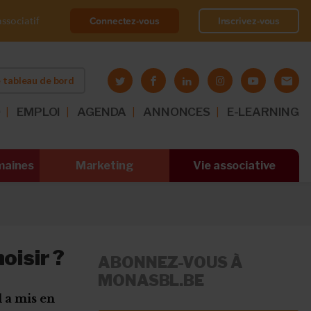
Connectez-vous
Inscrivez-vous
ssociatif
 tableau de bord
O
EMPLOI
AGENDA
ANNONCES
E-LEARNING
maines
Marketing
Vie associative
oisir ?
ABONNEZ-VOUS À
MONASBL.BE
 a mis en