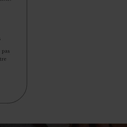
s
t pas
tre