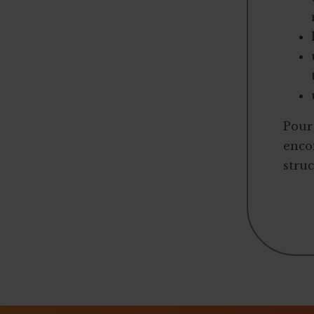
Pour 
encor
struc