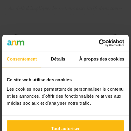
« Au-delà d’impliquer les secteurs associatifs dans toutes
les transitions, y compris la mobilité durable, l’idée est
d’étendre le tarif préféren
Cet article est réservé aux
abonnés
Consentement
Détails
À propos des cookies
L’abonnement MonASBL vous donne
un accès complet à des ressources
Ce site web utilise des cookies.
pratiques et à une expertise actualisée
pour gérer efficacement votre ASBL.
Les cookies nous permettent de personnaliser le contenu
et les annonces, d'offrir des fonctionnalités relatives aux
Avec votre abonnement, vous
médias sociaux et d'analyser notre trafic.
bénéficiez de :
l’accès libre à l’ensemble des
Tout autoriser
contenus du site