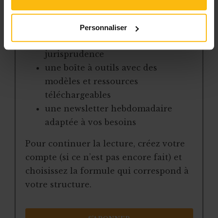
des articles, dossiers et conseils
pratiques régulièrement mis à jour
Personnaliser
la veille sur les lois, règles et
jurisprudence
une boîte à outils avec des
modèles et ressources
téléchargeables
une newsletter hebdomadaire
adaptée à vos besoins
Pour continuer la lecture, créez votre
compte (si ce n’est pas encore fait) et
choisissez la formule qui correspond à
votre structure.