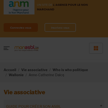
UN SITE DE
L'AGENCE POUR LE NON
MARCHAND
Connectez-vous
Inscrivez-vous
Accueil
Vie associative
Who is who politique
Wallonie
Anne-Catherine Dalcq
Vie associative
GUIDE POUR CRÉER SON ASBL