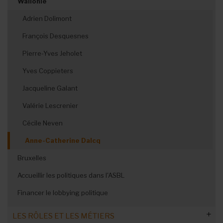
David Clarinval
Elisabeth Degryse
Wallonie
Violences et harcèlement au travail
Transition énergétique : témoignage
Maxime Prévot
Valérie Glatigny
Adrien Dolimont
Frank Vandenbroucke
Valérie Lescrenier
François Desquesnes
Vincent Van Peteghem
Jacqueline Galant
Pierre-Yves Jeholet
Jan Jambon
Yves Coppieters
Yves Coppieters
Annelies Verlinden
Adrien Dolimont
Jacqueline Galant
Bernard Quintin
Valérie Lescrenier
Theo Francken
Cécile Neven
Jean-Luc Crucke
Anne-Catherine Dalcq
Vanessa Matz
Bruxelles
Rob Beenders
Accueillir les politiques dans l'ASBL
Anneleen Van Bossuyt
Financer le lobbying politique
Mathieu Bihet
LES RÔLES ET LES MÉTIERS