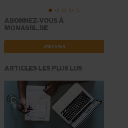
1
2
3
4
5
ABONNEZ-VOUS À
MONASBL.BE
S'ABONNER
ARTICLES LES PLUS LUS
LA RÉMUNÉRATION
LES AIDES À L'EMPLOI
Fiche Info
Fiche Info
20 mai 2026
11 juin 2026