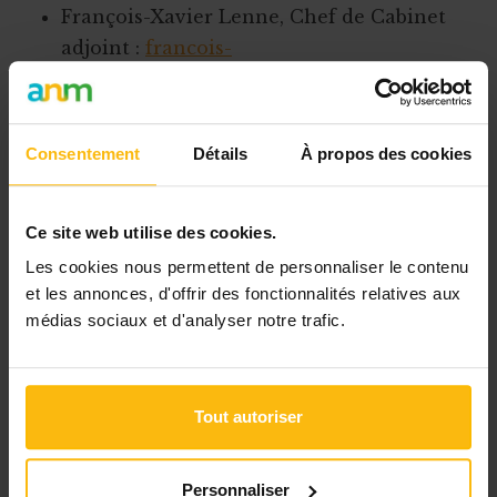
François-Xavier Lenne, Chef de Cabinet
adjoint :
francois-
xavier.lenne@gov.wallonie.be
>>> Plus de renseignements
sur son site web
.
Consentement
Détails
À propos des cookies
Liens utiles
Ce site web utilise des cookies.
Les 8 ministres du Gouvernement de la
Les cookies nous permettent de personnaliser le contenu
Wallonie
et les annonces, d'offrir des fonctionnalités relatives aux
Le paysage politique en Belgique : who's who ?
médias sociaux et d'analyser notre trafic.
Tags
Tout autoriser
Anne-Catherine Dalcq
ministre wallonne
Personnaliser
gouvernement wallon
agriculture
ruralité