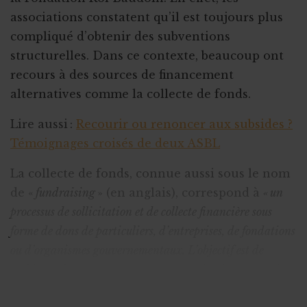
associations constatent qu’il est toujours plus
compliqué d’obtenir des subventions
structurelles. Dans ce contexte, beaucoup ont
recours à des sources de financement
alternatives comme la collecte de fonds.
Lire aussi :
Recourir ou renoncer aux subsides ?
Témoignages croisés de deux ASBL
La collecte de fonds, connue aussi sous le nom
de «
fundraising
» (en anglais), correspond à
« un
processus de sollicitation et de collecte financière sous
forme de dons de particuliers, d’entreprises, de fondations
ou d’organismes gouvernementaux. L’objectif est de
mobiliser des ressources privées au service d’organisations
et de