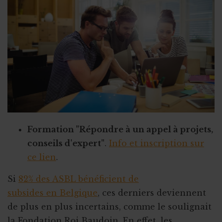
Le fisc est-il plus clément ?
Se nourrir d’autres expériences
Trop d'argent récolté : que faire ?
Formation "Répondre à un appel à projets,
conseils d'expert"
.
Info et inscription sur
ce lien
.
Si
82% des ASBL bénéficient de
subsides en Belgique
, ces derniers deviennent
de plus en plus incertains, comme le soulignait
la Fondation Roi Baudoin. En effet, les