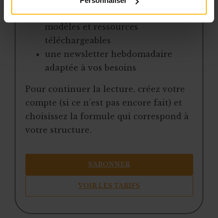
Personnaliser
une boîte à outils avec des
modèles et ressources
téléchargeables
une newsletter hebdomadaire
adaptée à vos besoins
Pour continuer la lecture, créez votre
compte (si ce n’est pas encore fait) et
choisissez la formule qui correspond à
votre structure.
S’ABONNER
VOIR LES TARIFS