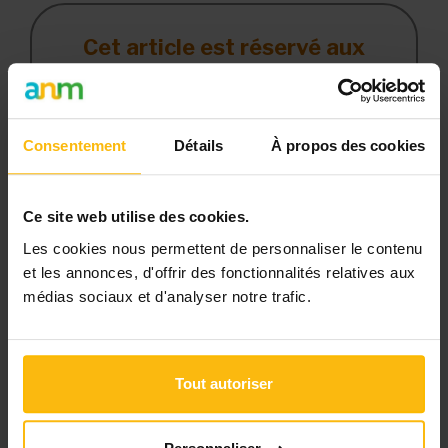
Cet article est réservé aux
abonnés
L’abonnement MonASBL vous donne
un accès complet à des ressources
Consentement
Détails
À propos des cookies
pratiques et à une expertise actualisée
pour gérer efficacement votre ASBL.
Ce site web utilise des cookies.
Avec votre abonnement, vous
Les cookies nous permettent de personnaliser le contenu
bénéficiez de :
et les annonces, d'offrir des fonctionnalités relatives aux
médias sociaux et d'analyser notre trafic.
l’accès libre à l’ensemble des
contenus du site
des articles, dossiers et conseils
Tout autoriser
pratiques régulièrement mis à jour
la veille sur les lois, règles et
jurisprudence