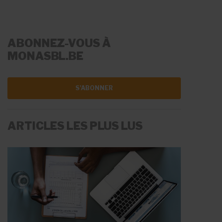
ABONNEZ-VOUS À
MONASBL.BE
S'ABONNER
ARTICLES LES PLUS LUS
LA RÉMUNÉRATION
LES AIDES À L'EMPLOI