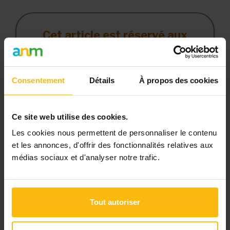
Cet article est réservé aux
abonnés
L’abonnement MonASBL vous donne
un accès complet à des ressources
Consentement
Détails
À propos des cookies
pratiques et à une expertise actualisée
pour gérer efficacement votre ASBL.
Ce site web utilise des cookies.
Avec votre abonnement, vous
Les cookies nous permettent de personnaliser le contenu
bénéficiez de :
et les annonces, d'offrir des fonctionnalités relatives aux
médias sociaux et d'analyser notre trafic.
l’accès libre à l’ensemble des
contenus du site
des articles, dossiers et conseils
Tout autoriser
pratiques régulièrement mis à jour
la veille sur les lois, règles et