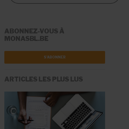
ABONNEZ-VOUS À
MONASBL.BE
S'ABONNER
ARTICLES LES PLUS LUS
LA RÉMUNÉRATION
LES AIDES À L'EMPLOI