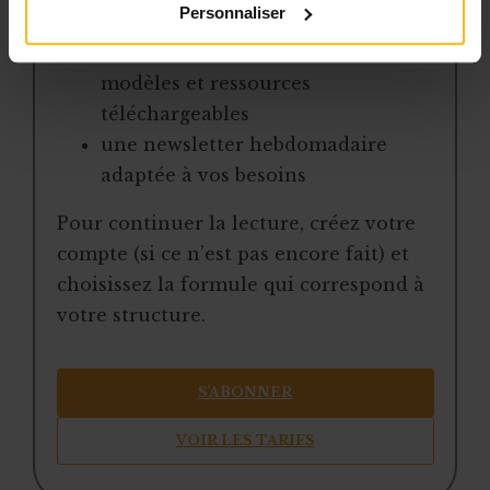
Personnaliser
jurisprudence
une boîte à outils avec des
modèles et ressources
téléchargeables
une newsletter hebdomadaire
adaptée à vos besoins
Pour continuer la lecture, créez votre
compte (si ce n’est pas encore fait) et
choisissez la formule qui correspond à
votre structure.
S’ABONNER
VOIR LES TARIFS