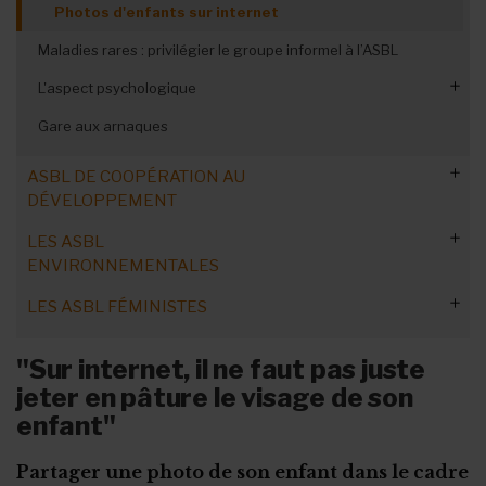
Eléonore Simonet
Les subsides
Photos d'enfants sur internet
Qui contrôle les dons récoltés par votre ASBL créée pour
Maladies rares : privilégier le groupe informel à l’ASBL
un proche ?
L'aspect psychologique
Les banques
Gare aux arnaques
Attention à la charge émotionnelle
Des revenus taxés ?
Trouver la force de se battre au quotidien
ASBL DE COOPÉRATION AU
Le fisc est-il plus clément ?
DÉVELOPPEMENT
En sortir grandi(e)
Trop d'argent récolté : que faire ?
Se nourrir d’autres expériences
LES ASBL
Le grand défi du secteur
ENVIRONNEMENTALES
Devenir une ASBL accréditée
Diversité : question de survie
LES ASBL FÉMINISTES
Les marchés publics
Outils pour développer l'ASBL
Vivre sans accréditation
Subsides : diversifier ses activités
Créer et financer une ASBL féministe
"Sur internet, il ne faut pas juste
Transfert de dons vers l’étranger
jeter en pâture le visage de son
Subsides : contacts utiles
Bénévoles : entre formation et militantisme
enfant"
Partager une photo de son enfant dans le cadre