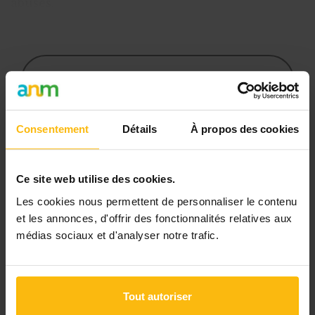
abusés.
Un des risques également so
Cet article est réservé aux
abonnés
L’abonnement MonASBL vous donne
Consentement
Détails
À propos des cookies
un accès complet à des ressources
pratiques et à une expertise actualisée
Ce site web utilise des cookies.
pour gérer efficacement votre ASBL.
Les cookies nous permettent de personnaliser le contenu
Avec votre abonnement, vous
et les annonces, d'offrir des fonctionnalités relatives aux
médias sociaux et d'analyser notre trafic.
bénéficiez de :
l’accès libre à l’ensemble des
contenus du site
Tout autoriser
des articles, dossiers et conseils