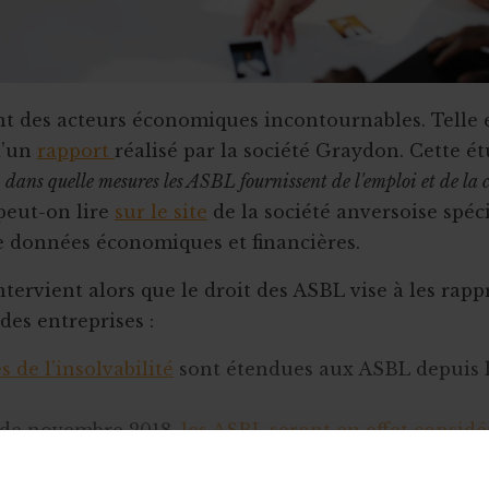
t des acteurs économiques incontournables. Telle e
d’un
rapport
réalisé par la société Graydon. Cette ét
« dans quelle mesures les ASBL fournissent de l'emploi et de la 
 peut-on lire
sur le site
de la société anversoise spéc
de données économiques et financières.
ntervient alors que le droit des ASBL vise à les rap
des entreprises :
es de l’insolvabilité
sont étendues aux ASBL depuis l
r de novembre 2018,
les ASBL seront en effet consi
eprises
.