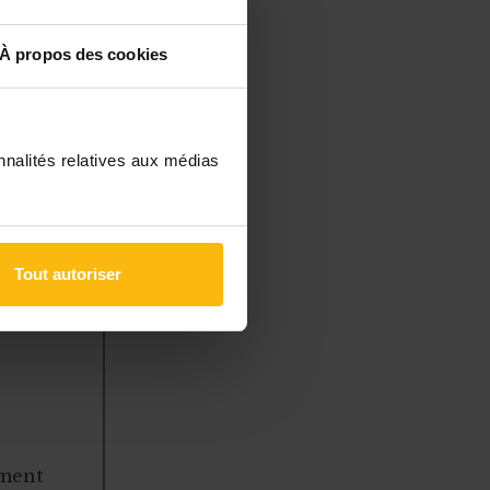
es sociétés
alors plus
À propos des cookies
nnalités relatives aux médias
Tout autoriser
à des
 gérer
ement