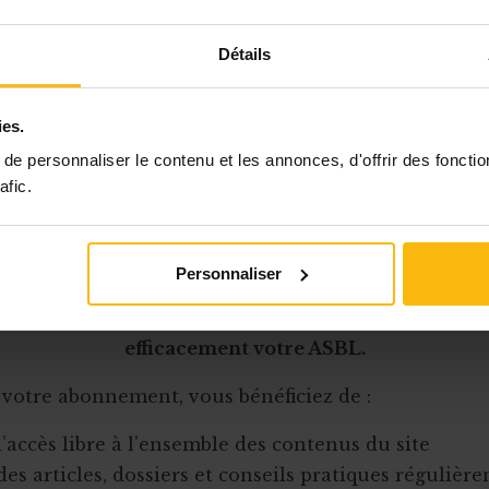
al est en train de plancher sur la réforme du Code d
ra à y intégrer les ASBL. Les associations ne seront 
Détails
 dans l’
exercice d’activités commerciales
.
 plus nombreuses !
ies.
tat de ce rappo
e personnaliser le contenu et les annonces, d'offrir des fonctio
afic.
Cet article est réservé aux abonnés
Personnaliser
onnement MonASBL vous donne un accès complet 
urces pratiques et à une expertise actualisée pour
efficacement votre ASBL.
 votre abonnement, vous bénéficiez de :
l’accès libre à l’ensemble des contenus du site
des articles, dossiers et conseils pratiques régulièr