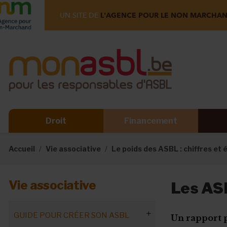
UN SITE DE
L'AGENCE POUR LE NON MARCHA
Droit
Financement
Accueil
Vie associative
Le poids des ASBL : chiffres et
Vie associative
Les ASB
GUIDE POUR CRÉER SON ASBL
Un rapport p