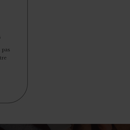
s
t pas
tre