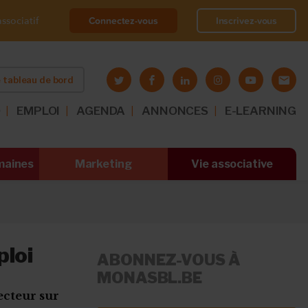
Connectez-vous
Inscrivez-vous
ssociatif
 tableau de bord
O
EMPLOI
AGENDA
ANNONCES
E-LEARNING
maines
Marketing
Vie associative
ploi
ABONNEZ-VOUS À
MONASBL.BE
ecteur sur