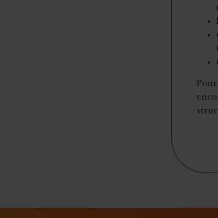
Trop d'argent récolté : que faire ?
Se nourrir d’autres expériences
Pour 
encor
struc