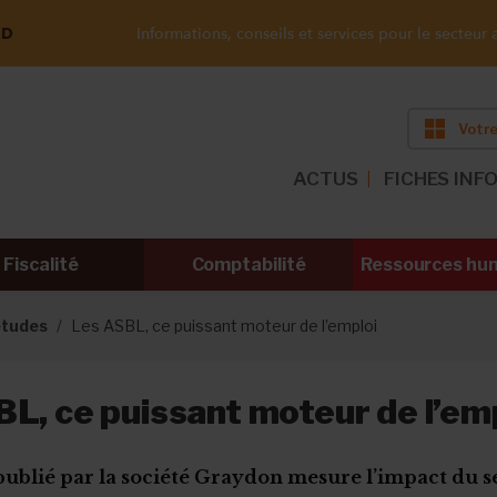
ND
Informations, conseils et services pour le secteur a
Votre
ACTUS
FICHES INF
Fiscalité
Comptabilité
Ressources hu
 études
Les ASBL, ce puissant moteur de l’emploi
L, ce puissant moteur de l’em
ublié par la société Graydon mesure l’impact du s