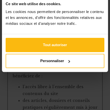
Ce site web utilise des cookies.
programme est le dossier de
Les cookies nous permettent de personnaliser le contenu
et les annonces, d'offrir des fonctionnalités relatives aux
Cet article est réservé aux
médias sociaux et d'analyser notre trafic.
abonnés
L’abonnement MonASBL vous donne
un accès complet à des ressources
Tout autoriser
pratiques et à une expertise actualisée
pour gérer efficacement votre ASBL.
Personnaliser
Avec votre abonnement, vous
bénéficiez de :
l’accès libre à l’ensemble des
contenus du site
des articles, dossiers et conseils
pratiques régulièrement mis à jour