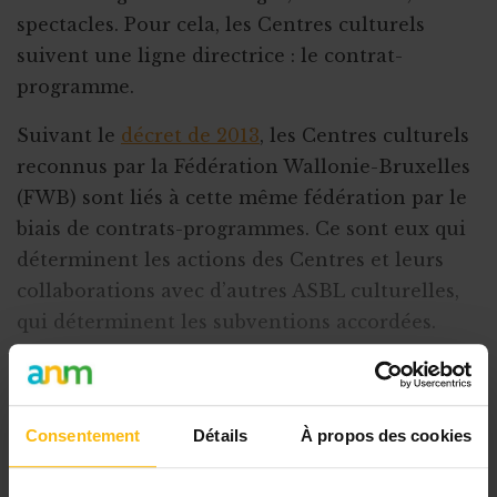
spectacles. Pour cela, les Centres culturels
suivent une ligne directrice : le contrat-
programme.
Suivant le
décret de 2013
, les Centres culturels
reconnus par la Fédération Wallonie-Bruxelles
(FWB) sont liés à cette même fédération par le
biais de contrats-programmes. Ce sont eux qui
déterminent les actions des Centres et leurs
collaborations avec d’autres ASBL culturelles,
qui déterminent les subventions accordées.
Voici les détails de la procédure pour obtenir
un contrat-programme et ses finalités.
Consentement
Détails
À propos des cookies
Un dossier pour définir des besoins
La première étape pour obtenir un contrat-