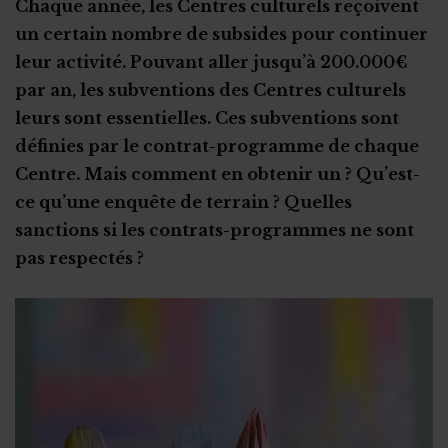
Chaque année, les Centres culturels reçoivent
La peur des médias
Les sponsors
un certain nombre de subsides pour continuer
Maladies rares : privilégier le groupe informel à l’ASBL
Les subsides
Photos d'enfants sur internet
leur activité. Pouvant aller jusqu’à 200.000€
par an, les subventions des Centres culturels
L'aspect psychologique
Qui contrôle les dons récoltés par votre ASBL créée pour
un proche ?
leurs sont essentielles. Ces subventions sont
Gare aux arnaques
Attention à la charge émotionnelle
définies par le contrat-programme de chaque
Les banques
Trouver la force de se battre au quotidien
Centre. Mais comment en obtenir un ? Qu’est-
Des revenus taxés ?
En sortir grandi(e)
ce qu’une enquête de terrain ? Quelles
Le fisc est-il plus clément ?
sanctions si les contrats-programmes ne sont
Se nourrir d’autres expériences
Trop d'argent récolté : que faire ?
pas respectés ?