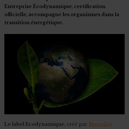
Le fisc est-il plus clément ?
Entreprise Écodynamique, certification
Se nourrir d’autres expériences
Trop d'argent récolté : que faire ?
officielle, accompagne les organismes dans la
transition énergétique.
Le label Ecodynamique,
créé par
Bruxelles