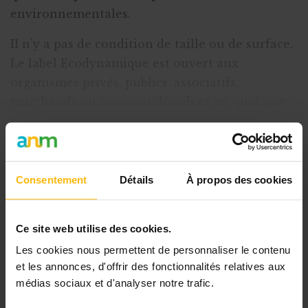
environnementales.
Il n’y a pas de condition de taille ou de surface.
Le label Ecodynamique est ouvert aux
organismes privés, publics, associatifs,
marchands ou non-marchands et ce, quel que
soit le secteur.
Les conditions à respecter :
posséder un site d’activité en région Bruxell
Consentement
Détails
À propos des cookies
Cet article est réservé aux
abonnés
Ce site web utilise des cookies.
L’abonnement MonASBL vous donne
Les cookies nous permettent de personnaliser le contenu
un accès complet à des ressources
et les annonces, d'offrir des fonctionnalités relatives aux
pratiques et à une expertise actualisée
médias sociaux et d'analyser notre trafic.
pour gérer efficacement votre ASBL.