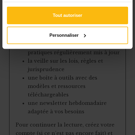
Avec votre abonnement, vous
bénéficiez de :
Tout autoriser
l’accès libre à l’ensemble des
Personnaliser
contenus du site
des articles, dossiers et conseils
pratiques régulièrement mis à jour
la veille sur les lois, règles et
jurisprudence
une boîte à outils avec des
modèles et ressources
téléchargeables
une newsletter hebdomadaire
adaptée à vos besoins
Pour continuer la lecture, créez votre
compte (si ce n’est pas encore fait) et