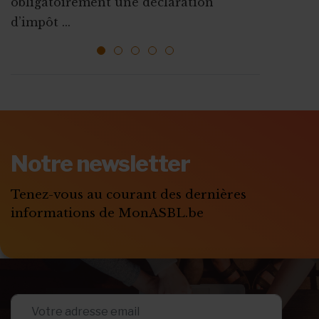
obligatoirement une déclaration
l’emploi sont mises ...
ressources, vous faire connaî...
d’impôt ...
1
2
3
4
5
ABONNEZ-VOUS A
MONASBL.BE
Notre newsletter
S'ABONNER
Tenez-vous au courant des dernières
informations de MonASBL.be