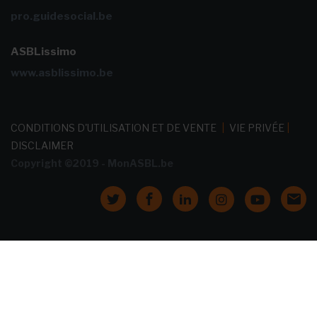
pro.guidesocial.be
ASBLissimo
www.asblissimo.be
CONDITIONS D'UTILISATION ET DE VENTE
|
VIE PRIVÉE
|
DISCLAIMER
Copyright ©2019 - MonASBL.be