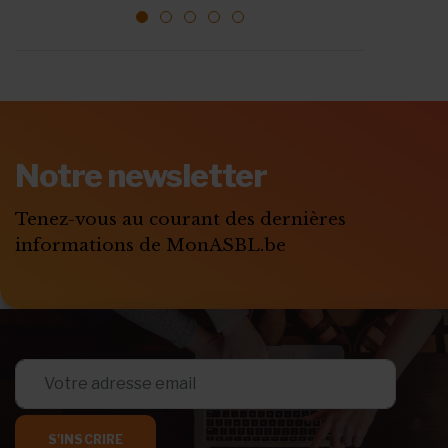
1
2
3
4
5
ABONNEZ-VOUS A
MONASBL.BE
Notre newsletter
S'ABONNER
Tenez-vous au courant des dernières
informations de MonASBL.be
S'INSCRIRE