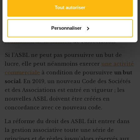
Pas d’enrichissement des membres
Tout autoriser
Contrairement à la société commerciale, l’ASBL
ne peut distribuer de
bénéfices à
ses membres
.
Personnaliser
Les fonds collectés sont réinvestis dans
la
réalisation de la mission
de l'association.
Si l’ASBL ne peut pas poursuivre un but de
lucre, elle peut néanmoins exercer
une activité
commerciale
à condition de poursuivre
un but
social
. En 2019, un nouveau Code des Sociétés
et des Associations est entré en vigueur ; les
nouvelles ASBL doivent être créées en
concordance avec ce nouveau code.
La réforme du droit des ASBL fait entrer dans
la gestion associative toute une série de
principes et de règles jusqu'alors réservés aux