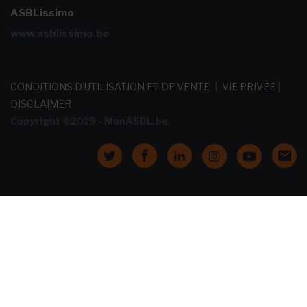
ASBLissimo
www.asblissimo.be
CONDITIONS D'UTILISATION ET DE VENTE
|
VIE PRIVÉE
|
DISCLAIMER
Copyright ©2019 - MonASBL.be