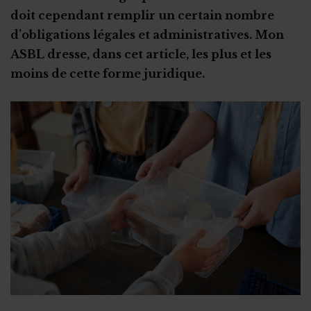
doit cependant remplir un certain nombre
L'aspect psychologique
Qui contrôle les dons récoltés par votre ASBL créée pour
un proche ?
d’obligations légales et administratives. Mon
Gare aux arnaques
Attention à la charge émotionnelle
ASBL dresse, dans cet article, les plus et les
Les banques
Trouver la force de se battre au quotidien
moins de cette forme juridique.
Des revenus taxés ?
En sortir grandi(e)
Le fisc est-il plus clément ?
Se nourrir d’autres expériences
Trop d'argent récolté : que faire ?