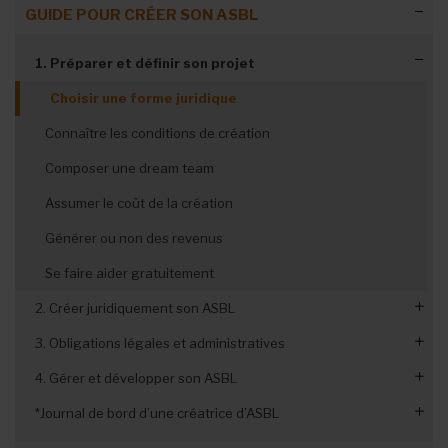
GUIDE POUR CRÉER SON ASBL
1. Préparer et définir son projet
Choisir une forme juridique
Connaître les conditions de création
Composer une dream team
Assumer le coût de la création
Générer ou non des revenus
Se faire aider gratuitement
2. Créer juridiquement son ASBL
3. Obligations légales et administratives
Choisir le nom de son ASBL
4. Gérer et développer son ASBL
Déterminer l’objet social
Etablir le régime fiscal de son ASBL
*Journal de bord d’une créatrice d’ASBL
Se répartir les rôles
Gérer les bases de la comptabilité
Faire le budget et plan de trésorerie