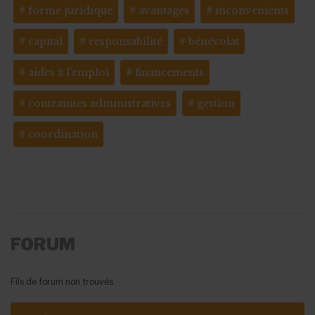
forme juridique
avantages
inconvenients
capital
responsabilité
bénévolat
aides à l'emploi
financements
contraintes administratives
gestion
coordination
FORUM
Fils de forum non trouvés