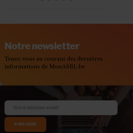
ABONNEZ-VOUS A
MONASBL.BE
Notre newsletter
S'ABONNER
Tenez-vous au courant des dernières
informations de MonASBL.be
S'INSCRIRE