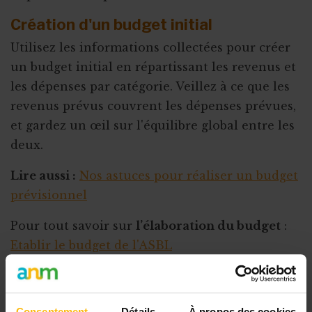
Création d'un budget initial
Utilisez les informations collectées pour créer
un budget initial en répartissant les revenus et
les dépenses par catégorie. Veillez à ce que les
revenus prévus couvrent les dépenses prévues,
et gardez un œil sur l'équilibre global entre les
deux.
Lire aussi :
Nos astuces pour réaliser un budget
prévisionnel
Pour tout savoir sur
l’élaboration du budget
:
Etablir le budget de l'ASBL
Établissement d'un plan de trésorerie
À partir du budget final, créez
un plan de
Consentement
Détails
À propos des cookies