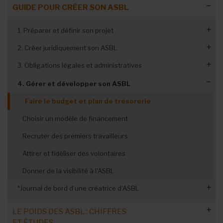
GUIDE POUR CRÉER SON ASBL
1. Préparer et définir son projet
2. Créer juridiquement son ASBL
Choisir une forme juridique
3. Obligations légales et administratives
Connaître les conditions de création
Choisir le nom de son ASBL
Composer une dream team
Déterminer l’objet social
Etablir le régime fiscal de son ASBL
4. Gérer et développer son ASBL
Assumer le coût de la création
Se répartir les rôles
Gérer les bases de la comptabilité
Faire le budget et plan de trésorerie
Générer ou non des revenus
Rédiger statuts et acte constitutif
Remplir / confirmer le registre UBO
Choisir un modèle de financement
Se faire aider gratuitement
Dépôt au greffe et Moniteur belge
Organiser une AG annuelle
Recruter des premiers travailleurs
Création en ligne via e-greffe
Début de la personnalité juridique
Faire assurer l'ASBL
Attirer et fidéliser des volontaires
Donner de la visibilité à l'ASBL
*Journal de bord d’une créatrice d’ASBL
#1 - Avant de se lancer
LE POIDS DES ASBL : CHIFFRES
ET ÉTUDES