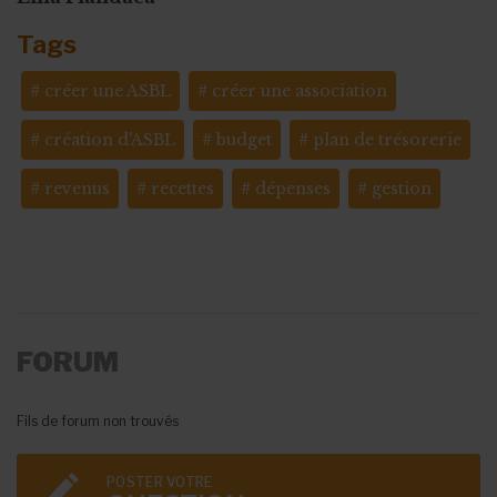
Tags
créer une ASBL
créer une association
création d'ASBL
budget
plan de trésorerie
revenus
recettes
dépenses
gestion
FORUM
Fils de forum non trouvés
POSTER VOTRE