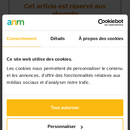
Cet article est réservé aux
abonnés
L’abonnement MonASBL vous donne
un accès complet à des ressources
Consentement
Détails
À propos des cookies
pratiques et à une expertise actualisée
pour gérer efficacement votre ASBL.
Ce site web utilise des cookies.
Avec votre abonnement, vous
bénéficiez de :
Les cookies nous permettent de personnaliser le contenu
et les annonces, d'offrir des fonctionnalités relatives aux
l’accès libre à l’ensemble des
médias sociaux et d'analyser notre trafic.
contenus du site
des articles, dossiers et conseils
pratiques régulièrement mis à jour
Tout autoriser
la veille sur les lois, règles et
jurisprudence
Personnaliser