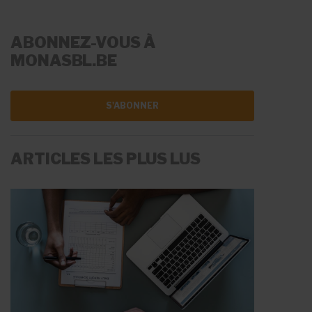
ABONNEZ-VOUS À
MONASBL.BE
S'ABONNER
ARTICLES LES PLUS LUS
LA RÉMUNÉRATION
LES AIDES À L'EMPLOI
Fiche Info
Fiche Info
20 mai 2026
11 juin 2026