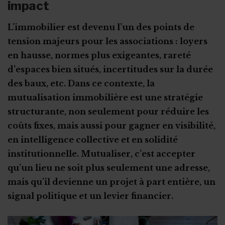
impact
La collaboration ASBL – Entreprise
La définition des besoins et objectifs
Cohésion sociale et égalité des chances
Dons alimentaires
Pro Bono ou mécénat de compétences
La phase préparatoire
Culture
L’immobilier est devenu l’un des points de
Team Pia : le don par SMS
Pro Bono : adresses utiles
tension majeurs pour les associations : loyers
Education
Emprunter du matériel à un membre
en hausse, normes plus exigeantes, rareté
Mécénat de compétences : témoignage
Insertion socioprofessionnelle
Se financer sans subside
d’espaces bien situés, incertitudes sur la durée
Jeunesse
Financement 100 % privé
des baux, etc. Dans ce contexte, la
Santé et promotion de la santé
mutualisation immobilière est une stratégie
Pédaler sur des vélos d’appartement
structurante, non seulement pour réduire les
Sport
Vente aux enchères solidaire
coûts fixes, mais aussi pour gagner en visibilité,
Tourisme
Vente de sapins de Noël
en intelligence collective et en solidité
2,5 millions d'euros de dons
institutionnelle. Mutualiser, c’est accepter
qu’un lieu ne soit plus seulement une adresse,
Coffret cadeau autour de la bière
mais qu’il devienne un projet à part entière, un
Crowdlending : 50 000€ en 1 minute
signal politique et un levier financier.
Iceland for animals
Faire de citoyens vos ambassadeurs