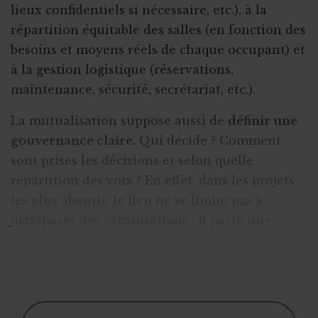
lieux confidentiels si nécessaire, etc.), à la
répartition équitable des salles (en fonction des
besoins et moyens réels de chaque occupant) et
à la gestion logistique (réservations,
maintenance, sécurité, secrétariat, etc.).
La mutualisation suppose aussi de
définir une
gouvernance claire
. Qui décide ? Comment
sont prises les décisions et selon quelle
répartition des voix ? En effet, dans les projets
les plus aboutis, le lieu ne se limite pas à
juxtaposer des organisations : il porte une
mission partagée qui donne du sens à la
cohabitation et guide les choix communs. Ce
type de lieu accueille souvent plusieurs pub