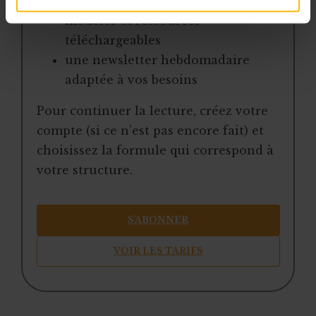
une boîte à outils avec des
modèles et ressources
téléchargeables
une newsletter hebdomadaire
adaptée à vos besoins
Pour continuer la lecture, créez votre
compte (si ce n’est pas encore fait) et
choisissez la formule qui correspond à
votre structure.
S’ABONNER
VOIR LES TARIFS