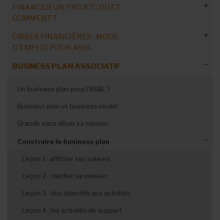
FINANCER UN PROJET : OÙ ET
COMMENT ?
CRISES FINANCIÈRES : MODE
Etape préalable : analyse de l'ASBL
D’EMPLOI POUR ASBL
Créer un dossier de financement
Evaluer l’impact social
BUSINESS PLAN ASSOCIATIF
Subsides supprimés ou retardés: mesurer l’impact sur vos
Business models innovants
ASBLissimo : audit associatif
finances
Un business plan pour l'ASBL ?
Rédiger un dossier de partenariat
ASBLissimo : son impact social
Risque de faillite : les responsabilités des administrateurs
Business plan vs business model
Réaliser un cahier des charges
Partenaires financiers
Diagnostic financier : votre ASBL est-elle en danger ?
Grandir sans diluer sa mission
Convaincre grâce au storytelling
Mesures d’urgence et stratégies durables pour tenir et
rebondir
Construire le business plan
Accompagnement/financement durables
Mettre le storytelling en pratique
Faillite, médiation d’entreprise et réorganisation judiciaire
Leçon 1 : afficher ses valeurs
Leçon 2 : clarifier sa mission
Leçon 3 : des objectifs aux activités
Leçon 4 : les activités de support