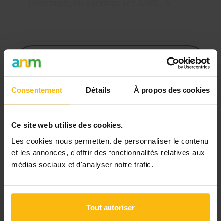
sociétaux, ou sociaux, les ASBL, à
l’exception notables des entreprises
sociales,
recherchent rela
Cet article est réservé aux
abonnés
Consentement
Détails
À propos des cookies
L’abonnement MonASBL vous donne
un accès complet à des ressources
pratiques et à une expertise actualisée
Ce site web utilise des cookies.
pour gérer efficacement votre ASBL.
Les cookies nous permettent de personnaliser le contenu
et les annonces, d'offrir des fonctionnalités relatives aux
Avec votre abonnement, vous
médias sociaux et d'analyser notre trafic.
bénéficiez de :
l’accès libre à l’ensemble des
Tout autoriser
contenus du site