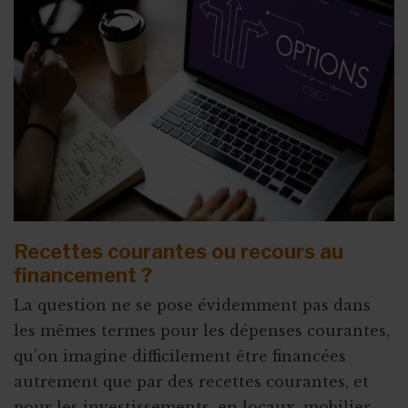
Coffret cadeau autour de la bière
Crowdlending : 50 000€ en 1 minute
Iceland for animals
Faire de citoyens vos ambassadeurs
Associer l'ASBL à un projet personnel
Appel à obligations
Utiliser l'actu pour faire parler de vous
Recettes courantes ou recours au
Triathlon solidaire
financement ?
Concentration de motos et voitures
La question ne se pose évidemment pas dans
les mêmes termes pour les dépenses courantes,
qu’on imagine difficilement être financées
autrement que par des recettes courantes, et
pour les investissements, en locaux, mobilier,