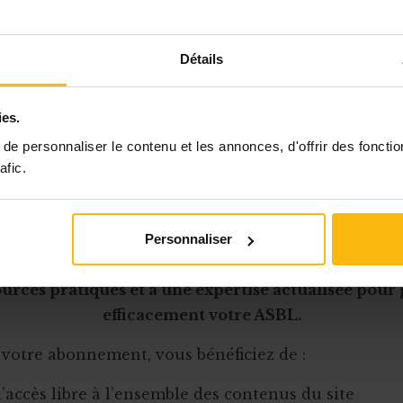
 de 12,8 % par rapport à 2013.
 montant total déclaré (de 208 millions d'euros) est
Détails
la dernière analyse statistique publiée à l’initiative
ies.
 Forum
(
Baromètre de la générosité
), basée sur
un é
e personnaliser le contenu et les annonces, d'offrir des fonctio
afic.
Cet article est réservé aux abonnés
Personnaliser
onnement MonASBL vous donne un accès complet 
urces pratiques et à une expertise actualisée pour
efficacement votre ASBL.
 votre abonnement, vous bénéficiez de :
l’accès libre à l’ensemble des contenus du site