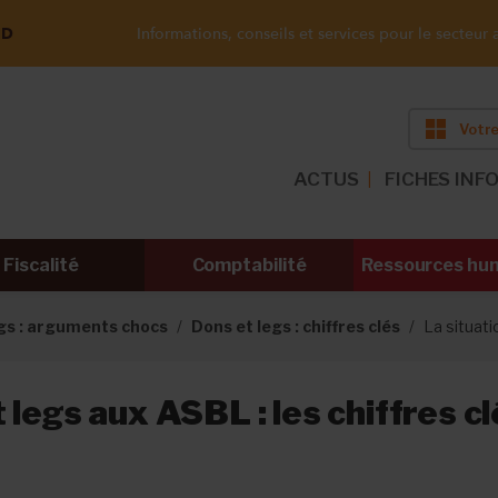
ND
Informations, conseils et services pour le secteur a
Votre
ACTUS
FICHES INF
Fiscalité
Comptabilité
Ressources hu
gs : arguments chocs
Dons et legs : chiffres clés
La situat
 legs aux ASBL : les chiffres c