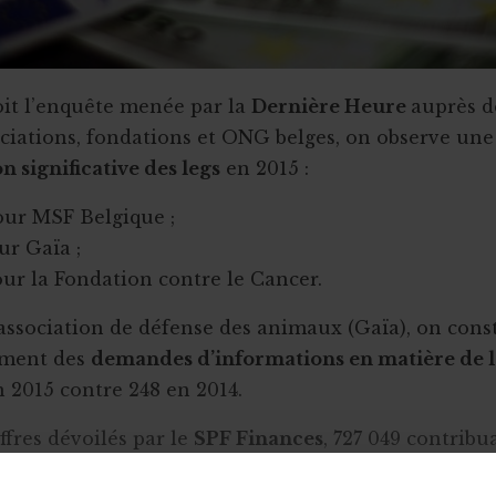
roit l’enquête menée par la
Dernière Heure
auprès d
ciations, fondations et ONG belges, on observe une
 significative des legs
en 2015 :
our MSF Belgique ;
ur Gaïa ;
our la Fondation contre le Cancer.
’association de défense des animaux (Gaïa), on con
ement des
demandes d’informations en matière de l
2015 contre 248 en 2014.
ffres dévoilés par le
SPF Finances
, 727 049 contribu
u plusieurs dons sur leur déclaration d’impôts 2014,