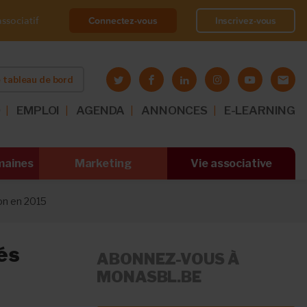
Connectez-vous
Inscrivez-vous
ssociatif
 tableau de bord
O
EMPLOI
AGENDA
ANNONCES
E-LEARNING
maines
Marketing
Vie associative
ion en 2015
lés
ABONNEZ-VOUS À
MONASBL.BE