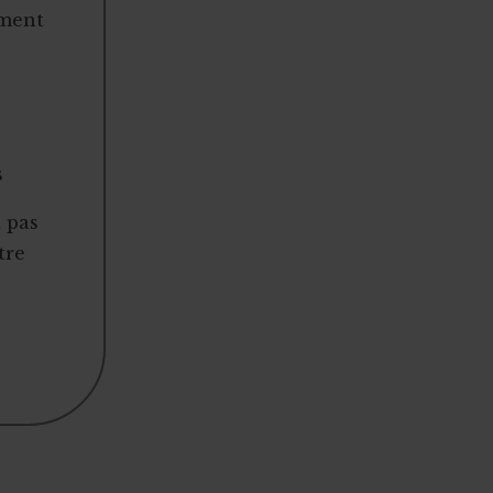
ement
s
t pas
tre