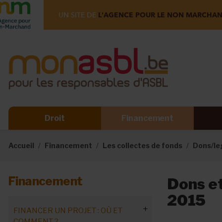
UN SITE DE
L'AGENCE POUR LE NON MARCHA
Droit
Financement
Accueil
Financement
Les collectes de fonds
Dons/le
Financement
Dons et
2015
FINANCER UN PROJET : OÙ ET
COMMENT ?