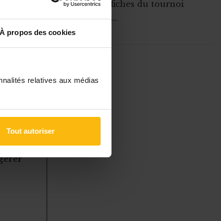
grosses affiches du tournoi
(matches ...
 en
hausse de
À propos des cookies
 du
ABONNEZ-VOUS A
MONASBL.BE
chantillon
nnalités relatives aux médias
S'ABONNER
Tout autoriser
à des
 gérer