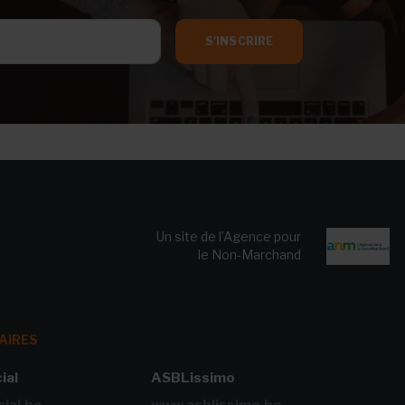
S'INSCRIRE
Un site de l’Agence pour
le Non-Marchand
AIRES
ial
ASBLissimo
ial.be
www.asblissimo.be