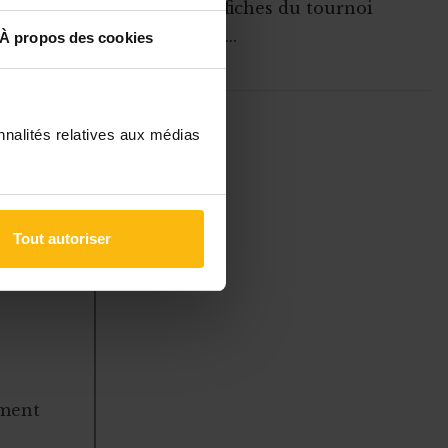
grosses affiches du tournoi
hysique des
(matches ...
À propos des cookies
ent en
ABONNEZ-VOUS A
nnalités relatives aux médias
MONASBL.BE
S'ABONNER
à des
Tout autoriser
 gérer
ement