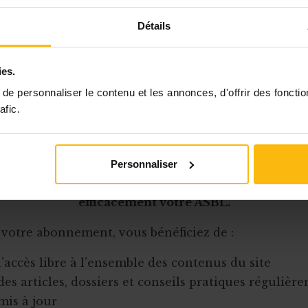
, des lieux d’accueil disponibles et de la capacité p
rs/coureurs ;
Détails
e
de l’itinéraire doit être clairement définie égalem
 de la capacité physique des futurs participants;
ies.
ctère
systémique
des équipes : la position de
e personnaliser le contenu et les annonces, d'offrir des fonctio
afic.
Cet article est réservé aux abonnés
onnement MonASBL vous donne un accès complet 
Personnaliser
urces pratiques et à une expertise actualisée pour
efficacement votre ASBL.
 votre abonnement, vous bénéficiez de :
l’accès libre à l’ensemble des contenus du site
des articles, dossiers et conseils pratiques régulièr
mis à jour