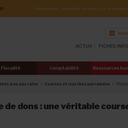
ND
Informations, conseils et services pour le secteur a
Votre
ACTUS
FICHES INF
Fiscalité
Comptabilité
Ressources hu
nts à ne pas rater
Courses et marches parrainées
Pistes
e de dons : une véritable cours