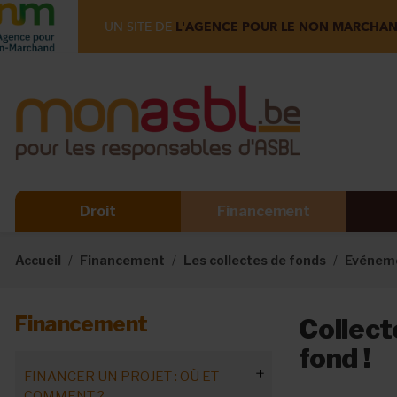
UN SITE DE
L'AGENCE POUR LE NON MARCHA
Droit
Financement
Accueil
Financement
Les collectes de fonds
Evéneme
Financement
Collect
fond !
FINANCER UN PROJET : OÙ ET
COMMENT ?