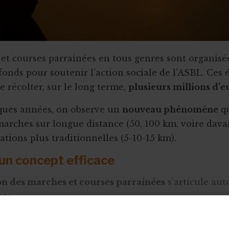
et courses parrainées en tous genres sont organisée
 fonds pour soutenir l’action sociale de l’ASBL. Ce
e récolter, sur le long terme,
plusieurs millions d’e
ques années, on observe un
nouveau phénomène
qu
marches sur longue distance (50, 100 km, voire dava
ations plus traditionnelles (5-10-15 km).
’un concept efficace
on des marches et courses parrainées
s’articule aut
ts :
ire
est choisi en fonction de sa structure (chemins