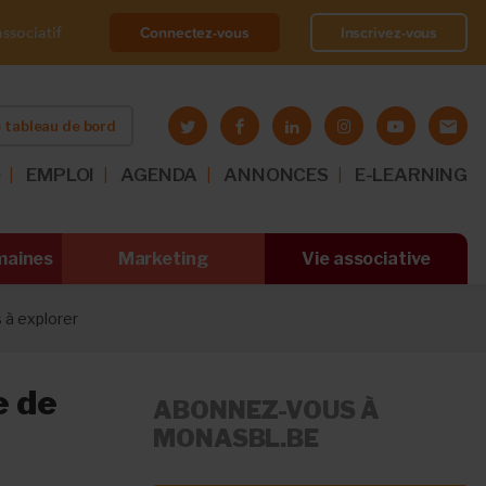
Connectez-vous
Inscrivez-vous
ssociatif
 tableau de bord
O
EMPLOI
AGENDA
ANNONCES
E-LEARNING
maines
Marketing
Vie associative
 à explorer
e de
ABONNEZ-VOUS À
MONASBL.BE