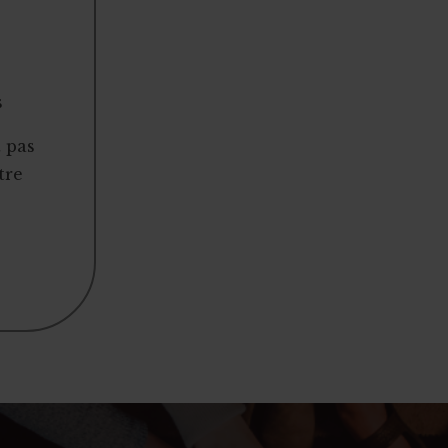
s
t pas
tre