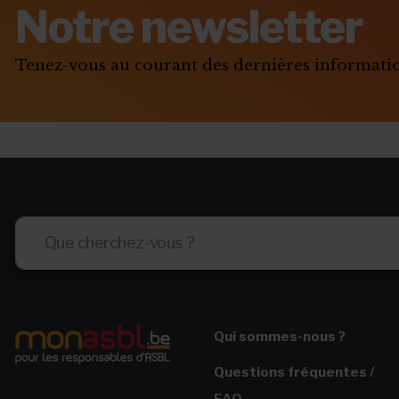
Notre newsletter
Associer l'ASBL à un projet personnel
Appel à obligations
Tenez-vous au courant des dernières informat
Utiliser l'actu pour faire parler de vous
Triathlon solidaire
Concentration de motos et voitures
Qui sommes-nous ?
Questions fréquentes /
FAQ