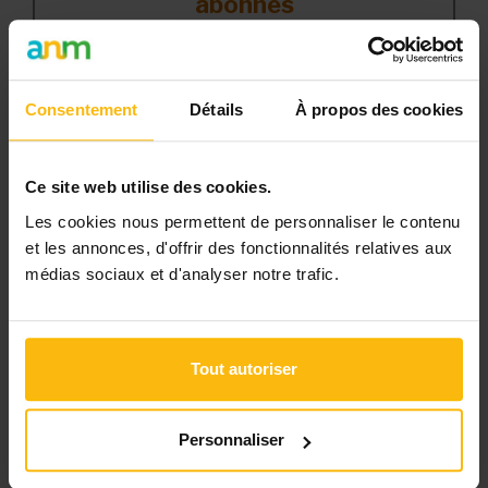
abonnés
L’abonnement MonASBL vous donne un
accès complet à des ressources
pratiques et à une expertise actualisée
Consentement
Détails
À propos des cookies
pour gérer efficacement votre ASBL.
Avec votre abonnement, vous bénéficiez de
Ce site web utilise des cookies.
:
Les cookies nous permettent de personnaliser le contenu
et les annonces, d'offrir des fonctionnalités relatives aux
l’accès libre à l’ensemble des contenus
médias sociaux et d'analyser notre trafic.
du site
des articles, dossiers et conseils
pratiques régulièrement mis à jour
Tout autoriser
la veille sur les lois, règles et
jurisprudence
Personnaliser
une boîte à outils avec des modèles et
ressources téléchargeables