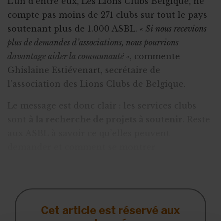
L’un d’entre eux, Les Lions Clubs Belgique, ne
compte pas moins de 271 clubs sur tout le pays
soutenant plus de 1.000 ASBL.
« Si nous recevions
plus de demandes d’associations, nous pourrions
davantage aider la communauté »
, commente
Ghislaine Estiévenart, secrétaire de
l'association des Lions Clubs de Belgique.
Le message est donc clair : les services clubs
sont
à la recherche de projets à soutenir
. Reste
aux ASBL à savoir ce qu’elles peuvent
demander et comment se montrer
convaincantes.
1. Rester dans le cadr
Cet article est réservé aux