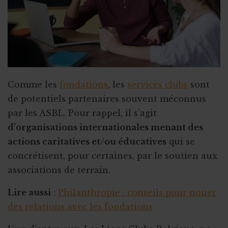
Faire de citoyens vos ambassadeurs
Associer l'ASBL à un projet personnel
Appel à obligations
Utiliser l'actu pour faire parler de vous
Comme les
fondations
, les
services clubs
sont
Triathlon solidaire
de potentiels partenaires souvent méconnus
Concentration de motos et voitures
par les ASBL. Pour rappel, il s’agit
d’organisations internationales menant des
actions caritatives et/ou éducatives
qui se
concrétisent, pour certaines, par le soutien aux
associations de terrain.
Lire aussi
:
Philanthropie : conseils pour nouer
des relations avec les fondations