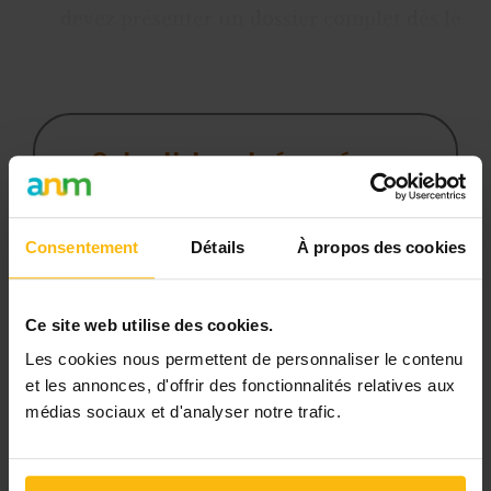
devez présenter un dossier complet dès le
début du processus.
Dans la procédure en deux étapes
,
Cet article est réservé aux
abonnés
L’abonnement MonASBL vous donne
Consentement
Détails
À propos des cookies
un accès complet à des ressources
pratiques et à une expertise actualisée
pour gérer efficacement votre ASBL.
Ce site web utilise des cookies.
Les cookies nous permettent de personnaliser le contenu
Avec votre abonnement, vous
et les annonces, d'offrir des fonctionnalités relatives aux
bénéficiez de :
médias sociaux et d'analyser notre trafic.
l’accès libre à l’ensemble des
contenus du site