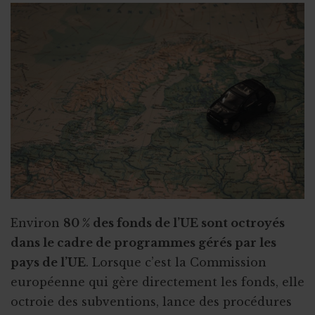
Santé et promotion de la santé
Pédaler sur des vélos d’appartement
Sport
Vente aux enchères solidaire
Tourisme
Vente de sapins de Noël
2,5 millions d'euros de dons
Coffret cadeau autour de la bière
Crowdlending : 50 000€ en 1 minute
Iceland for animals
Faire de citoyens vos ambassadeurs
Associer l'ASBL à un projet personnel
Environ
80 % des fonds de l’UE sont octroyés
Appel à obligations
dans le cadre de programmes gérés par les
Utiliser l'actu pour faire parler de vous
pays de l’UE
. Lorsque c’est la Commission
européenne qui gère directement les fonds, elle
Triathlon solidaire
octroie des subventions, lance des procédures
Concentration de motos et voitures