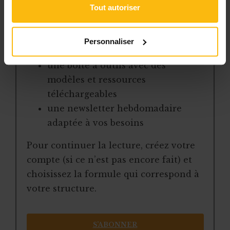
des articles, dossiers et conseils
Tout autoriser
pratiques régulièrement mis à jour
la veille sur les lois, règles et
Personnaliser
jurisprudence
une boîte à outils avec des
modèles et ressources
téléchargeables
une newsletter hebdomadaire
adaptée à vos besoins
Pour continuer la lecture, créez votre
compte (si ce n’est pas encore fait) et
choisissez la formule qui correspond à
votre structure.
S’ABONNER