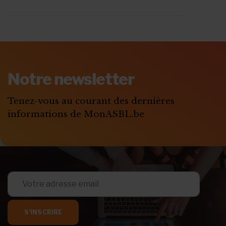
ABONNEZ-VOUS A
MONASBL.BE
Notre newsletter
S'ABONNER
Tenez-vous au courant des dernières
informations de MonASBL.be
S'INSCRIRE